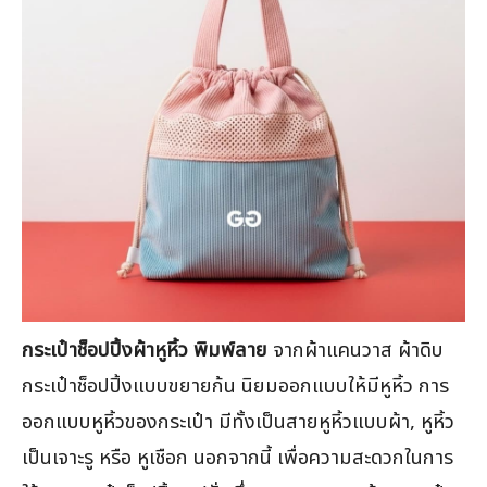
กระเป๋าช็อปปิ้งผ้าหูหิ้ว พิมพ์ลาย
จากผ้าแคนวาส ผ้าดิบ
กระเป๋าช็อปปิ้งแบบขยายก้น นิยมออกแบบให้มีหูหิ้ว การ
ออกแบบหูหิ้วของกระเป๋า มีทั้งเป็นสายหูหิ้วแบบผ้า, หูหิ้ว
เป็นเจาะรู หรือ หูเชือก นอกจากนี้ เพื่อความสะดวกในการ