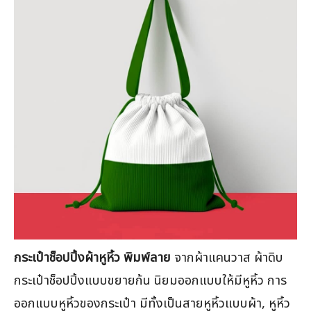
กระเป๋าช็อปปิ้งผ้าหูหิ้ว พิมพ์ลาย
จากผ้าแคนวาส ผ้าดิบ
กระเป๋าช็อปปิ้งแบบขยายก้น นิยมออกแบบให้มีหูหิ้ว การ
ออกแบบหูหิ้วของกระเป๋า มีทั้งเป็นสายหูหิ้วแบบผ้า, หูหิ้ว