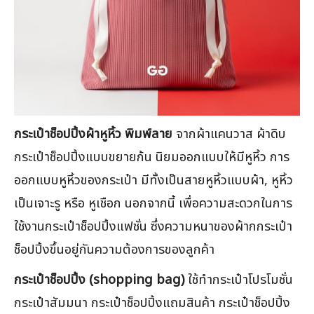
กระเป๋าช็อปปิ้งผ้าหูหิ้ว พิมพ์ลาย
จากผ้าแคนวาส ผ้าดิบ
กระเป๋าช็อปปิ้งแบบขยายก้น นิยมออกแบบให้มีหูหิ้ว การ
ออกแบบหูหิ้วของกระเป๋า มีทั้งเป็นสายหูหิ้วแบบผ้า, หูหิ้ว
เป็นเจาะรู หรือ หูเชือก นอกจากนี้ เพื่อความสะดวกในการ
ใช้งานกระเป๋าช็อปปิ้งแฟชั่น ซึ่งความหนาของผ้ากกระเป๋า
ช็อปปิ้งขึ้นอยู่กันความต้องการของลูกค้า
กระเป๋าช็อปปิ้ง (shopping bag)
ใช้ทำกระเป๋าโปรโมชั่น
กระเป๋าสัมมนา กระเป๋าช็อปปิ้งแถมสินค้า กระเป๋าช็อปปิ้ง