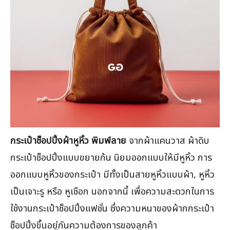
กระเป๋าช็อปปิ้งผ้าหูหิ้ว พิมพ์ลาย
จากผ้าแคนวาส ผ้าดิบ
กระเป๋าช็อปปิ้งแบบขยายก้น นิยมออกแบบให้มีหูหิ้ว การ
ออกแบบหูหิ้วของกระเป๋า มีทั้งเป็นสายหูหิ้วแบบผ้า, หูหิ้ว
เป็นเจาะรู หรือ หูเชือก นอกจากนี้ เพื่อความสะดวกในการ
ใช้งานกระเป๋าช็อปปิ้งแฟชั่น ซึ่งความหนาของผ้ากกระเป๋า
ช็อปปิ้งขึ้นอยู่กันความต้องการของลูกค้า