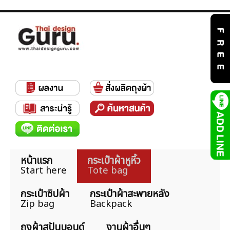
หน้าแรก
กระเป๋าผ้าหูหิ้ว
Start here
Tote bag
กระเป๋าซิปผ้า
กระเป๋าผ้าสะพายหลัง
Zip bag
Backpack
ถุงผ้าสปันบอนด์
งานผ้าอื่นๆ