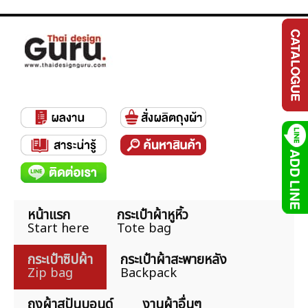
หน้าแรก
กระเป๋าผ้าหูหิ้ว
Start here
Tote bag
กระเป๋าซิปผ้า
กระเป๋าผ้าสะพายหลัง
Zip bag
Backpack
ถุงผ้าสปันบอนด์
งานผ้าอื่นๆ