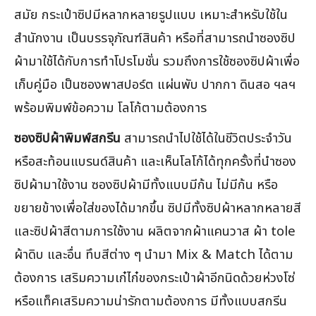
สมัย กระเป๋าซิปมีหลากหลายรูปแบบ เหมาะสำหรับใช้ใน
สำนักงาน เป็นบรรจุภัณฑ์สินค้า หรือที่สามารถนำซองซิป
ผ้ามาใช้ได้กับการทำโปรโมชั่น รวมถึงการใช้ซองซิปผ้าเพื่อ
เก็บคู่มือ เป็นซองพาสปอร์ต แผ่นพับ ปากกา ดินสอ ฯลฯ
พร้อมพิมพ์ข้อความ โลโก้ตามต้องการ
ซองซิปผ้าพิมพ์สกรีน
สามารถนำไปใช้ได้ในชีวิตประจำวัน
หรือสะท้อนแบรนด์สินค้า และเห็นโลโก้ได้ทุกครั้งที่นำซอง
ซิปผ้ามาใช้งาน ซองซิปผ้ามีทั้งแบบมีก้น ไม่มีก้น หรือ
ขยายข้างเพื่อใส่ของได้มากขึ้น ซิปมีทั้งซิปผ้าหลากหลายสี
และซิปผ้าสีตามการใช้งาน ผลิตจากผ้าแคนวาส ผ้า tole
ผ้าดิบ และอื่น ทึบสีต่าง ๆ นำมา Mix & Match ได้ตาม
ต้องการ เสริมความเก๋ไก๋ของกระเป๋าผ้าอีกนิดด้วยห่วงโซ่
หรือแท็คเสริมความน่ารักตามต้องการ มีทั้งแบบสกรีน