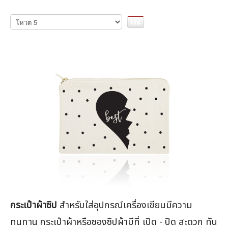
เรต
กรุณา
ให้
สมาชิก:
5
/
5
คะแนน
กระเป๋าผ้าซิป
สำหรับใส่อุปกรณ์เครื่องเขียนมีความ
ทนทาน กระเป๋าผ้าหรือซองซิปผ้ามีที่ เปิด - ปิด สะดวก ทัน