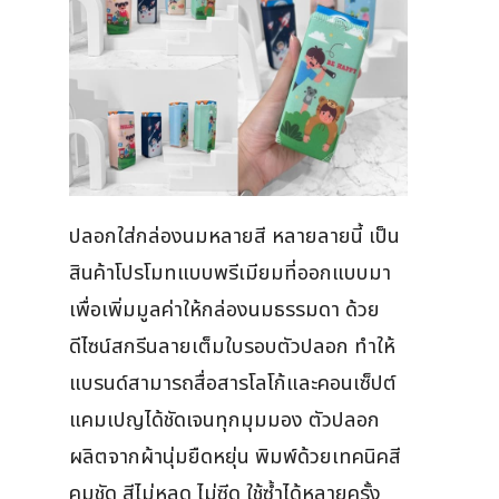
ปลอกใส่กล่องนมหลายสี หลายลายนี้ เป็น
สินค้าโปรโมทแบบพรีเมียมที่ออกแบบมา
เพื่อเพิ่มมูลค่าให้กล่องนมธรรมดา ด้วย
ดีไซน์สกรีนลายเต็มใบรอบตัวปลอก ทำให้
แบรนด์สามารถสื่อสารโลโก้และคอนเซ็ปต์
แคมเปญได้ชัดเจนทุกมุมมอง ตัวปลอก
ผลิตจากผ้านุ่มยืดหยุ่น พิมพ์ด้วยเทคนิคสี
คมชัด สีไม่หลุด ไม่ซีด ใช้ซ้ำได้หลายครั้ง