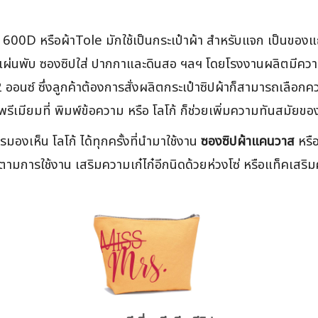
า 600D หรือผ้าTole มักใช้เป็นกระเป๋าผ้า สำหรับแจก เป็นของ
องแผ่นพับ ซองซิปใส่ ปากกาและดินสอ ฯลฯ โดยโรงงานผลิตมีความห
 ออนซ์ ซึ่งลูกค้าต้องการสั่งผลิตกระเป๋าซิปผ้าก็สามารถเลื
พรีเมียมที่ พิมพ์ข้อความ หรือ โลโก้ ก็ช่วยเพิ่มความทันสมัยขอ
มองเห็น โลโก้ ได้ทุกครั้งที่นำมาใช้งาน
ซองซิปผ้าแคนวาส
หรือ
สีตามการใช้งาน เสริมความเก๋ไก๋อีกนิดด้วยห่วงโซ่ หรือแท็คเสร