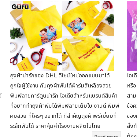
ถุงผ้าน่ารักของ DHL ดีไซน์ใหม่ออกแบบมาได้
ไอเ
ี
ถูกใจผู้ใช้งาน กับถุงผ้าพับได้ผ้าร่มสีเหลืองสวย
หรือ
์
พิมพ์ลายการ์ตูนน่ารัก ไอเดียสำหรับแบรนด์สินค้า
สามา
ที่อยากทำถุงผ้าพับได้พิมพ์ลายเต็มใบ งานดี พิมพ์
ข้อค
คมสวย ที่ใครๆ อยากได้ ที่สำคัญถุงผ้าพรีเมี่ยมที่
ของค
ระลึกพับได้ ราคาคุ้มค่าโรงงานผลิตในไทย
สั่ง
ต้อ