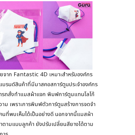
ดียจาก Fantastic 4D เหมาะสำหรับองค์กร
แบรนด์สินค้าที่มีมาสคอสการ์ตูนประจำองค์กร
รถสั่งทำแมสผ้าแจก พิมพ์การ์ตูนแทนโลโก้
วาม เพราะการพิมพ์ตัวการ์ตูนสร้างการจดจำ
นที่พบเห็นได้เป็นอย่างดี นอกจากนี้แมสผ้า
ทำตามแบบลูกค้า ยังปรับเปลี่ยนสียางได้ตาม
งการ