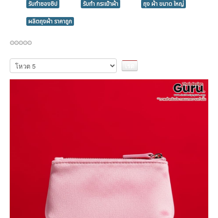
รับทำซองซิป
รับทำ กระเป๋าผ้า
ถุง ผ้า ขนาด ใหญ่
ผลิตถุงผ้า ราคาถูก
กรุณา
ให้
คะแนน