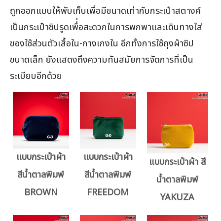
ถูกออกแบบให้พับเก็บเพื่อมีขนาดเท่ากับกระเป๋าสตางค์
เป็นกระเป๋าซิปรูดเพื่่อสะดวกในการพกพาและเดินทางใส่
ของใช้ส่วนตัวเสื้อใน-กางเกงใน อีกทั้งการใช้ถุงผ้าซิป
ขนาดเล็ก ยังแสดงถึงความทันสมัยการจัดการที่เป็น
ระเบียบอีกด้วย
แบบกระเป๋าผ้า
แบบกระเป๋าผ้า
แบบกระเป๋าผ้า สี
สีน้ำตาลพิมพ์
สีน้ำตาลพิมพ์
น้ำตาลพิมพ์
BROWN
FREEDOM
YAKUZA