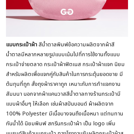
แบบกระเป๋าผ้า
สีน้ำตาลพิมพ์ข้อความผลิตจากผ้าสี
น้ำตาลมีหลากหลายรูปแบบเน้นไปที่การใช้งานทั้งแบบ
กระเป๋าจ่ายตลาด กระเป๋าผ้าฟิตเนส กระเป๋าผ้าแจก นิยม
สำหรับผลิตเพื่อแจกคู่กับสินค้าในการกระตุ้นยอดขาย มี
ต้นทุนที่ถูก สั่งถุงผ้าราคาถูก เหมาะกับการทำแจกงาน
สัมมนา นอกจากผ้าแคนวาสสีน้ำตาลทางร้านกระเป๋ามี
แบบผ้าอื่นๆ ให้เลือก เช่นผ้าสปันบอนด์ ผ้าผลิตจาก
100% Polyester มีเนื้อบางจนถึงเนื้อหนา แต่ทนทาน
กันน้ำได้ นิยมพิมพ์ สกรีนกระเป๋าผ้า เป็น logo เพิ่ม
แบรนด์สินค้าบนกระเป๋า ทางโรงงานรับผลิตกระเป๋าผ้าส