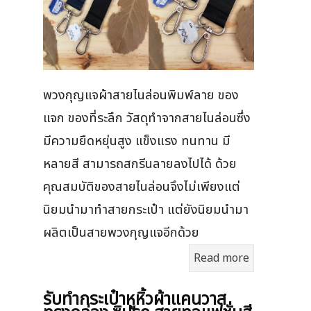
พวงกุญแจผ้าสายไนล่อนพิมพ์ลาย ของ
แจก ของที่ระลึก วัสดุทำจากสายไนล่อนซึ่ง
มีความยืดหยุ่นสูง แข็งแรง ทนทาน มี
หลายสี สามารถสกรีนลายลงไปได้ ด้วย
คุณสมบัติของสายไนล่อนจึงไม่เพียงแต่
นิยมนำมาทำสายกระเป๋า แต่ยังนิยมนำมา
ผลิตเป็นสายพวงกุญแจอีกด้วย
Read more
รับทำกระเป๋าหูหิ้วผ้าแคนวาส