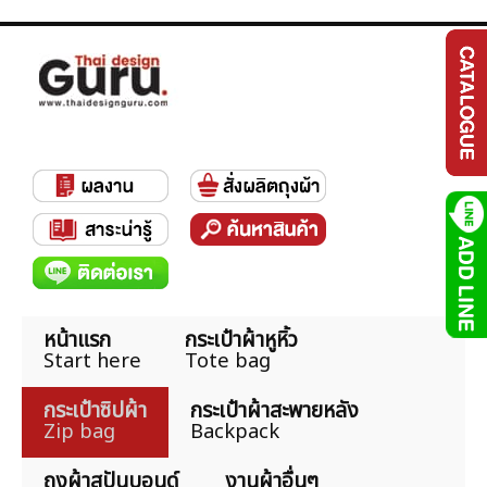
หน้าแรก
กระเป๋าผ้าหูหิ้ว
Start here
Tote bag
กระเป๋าซิปผ้า
กระเป๋าผ้าสะพายหลัง
Zip bag
Backpack
ถุงผ้าสปันบอนด์
งานผ้าอื่นๆ