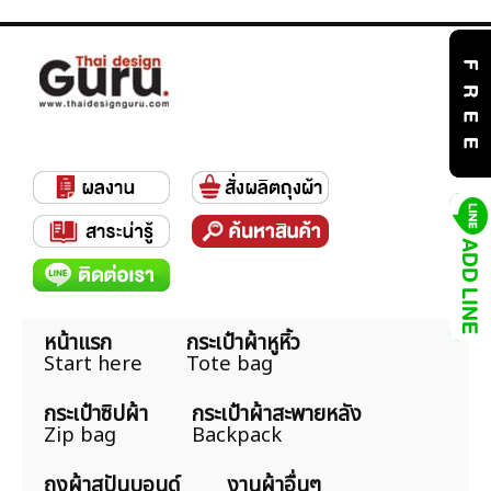
หน้าแรก
กระเป๋าผ้าหูหิ้ว
Start here
Tote bag
กระเป๋าซิปผ้า
กระเป๋าผ้าสะพายหลัง
Zip bag
Backpack
ถุงผ้าสปันบอนด์
งานผ้าอื่นๆ