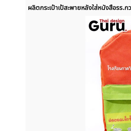
ผลิตกระเป๋าเป้สะพายหลังใส่หนังสือรร.