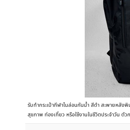
รับทำกระเป๋ากีฬาไนล่อนกันน้ำ สีดำ สะพายหลังพ
สุขภาพ ท่องเที่ยว หรือใช้งานในชีวิตประจำวัน ต