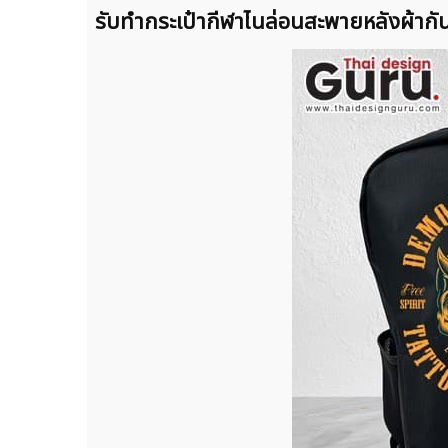
รับทำกระเป๋ากีฬาไนล่อนสะพายหลังผ้ากั