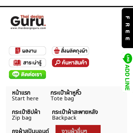
หน้าแรก
กระเป๋าผ้าหูหิ้ว
Start here
Tote bag
กระเป๋าซิปผ้า
กระเป๋าผ้าสะพายหลัง
Zip bag
Backpack
ถุงผ้าสปันบอนด์
งานผ้าอื่นๆ