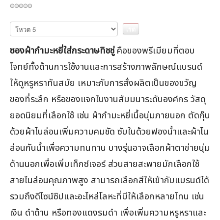
กรุณา
ให้
คะแนน
ซองผ้ากำมะหยี่ใส่กระดาษทิชชู่
คือของพรีเมียมที่ตอบ
โจทย์ทั้งด้านการใช้งานและการสร้างภาพลักษณ์แบรนด์
ให้ดูหรูหราทันสมัย เหมาะกับการสั่งผลิตเป็นของขวัญ
ของที่ระลึก หรือของแจกในงานสัมมนาระดับองค์กร วัสดุ
ยอดนิยมที่เลือกใช้ เช่น ผ้ากำมะหยี่เนื้อนุ่มภายนอก ตัดกุ๊น
ด้วยผ้าไนล่อนเพิ่มความคมชัด ซับในด้วยฟองน้ำและผ้าไน
ล่อนกันน้ำเพื่อความทนทาน บางรุ่นอาจเลือกผ้าตาข่ายนุ่ม
ด้านนอกเพื่อเพิ่มเท็กซ์เจอร์ ส่วนสายสะพายมักเลือกใช้
สายไนล่อนคุณภาพสูง สามารถเลือกสีให้เข้ากับแบรนด์ได้
รวมถึงดีไซน์ซิปและอะไหล่โลหะที่มีให้เลือกหลายโทน เช่น
เงิน ดำด้าน หรือทองแดงรมดำ เพื่อเพิ่มความหรูหราและ