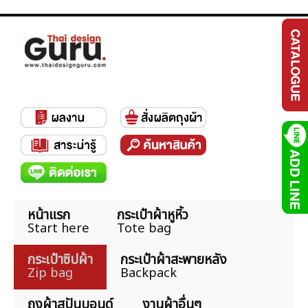
หน้าแรก
กระเป๋าผ้าหูหิ้ว
Start here
Tote bag
กระเป๋าซิปผ้า
กระเป๋าผ้าสะพายหลัง
Zip bag
Backpack
ถุงผ้าสปันบอนด์
งานผ้าอื่นๆ