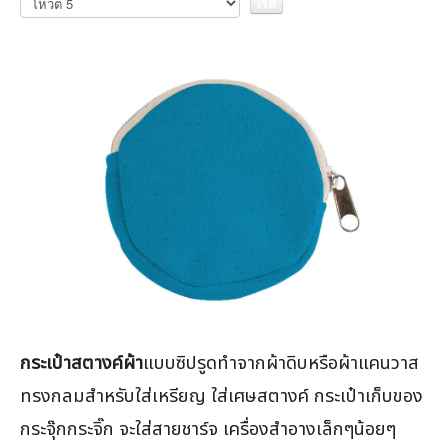
ให้
สมาชิก:
5
/
5
คะแนน
กระเป๋าสตางค์ผ้า
แบบซิปรูดทำจากผ้าดิบหรือผ้าแคนวาส
ทรงกลมสำหรับใส่เหรียญ ใส่เศษสตางค์ กระเป๋าเก็บของ
กระจุ๊กกระจิ๊ก จะใส่สายชาร์จ เครื่องสำอางเล็กๆน้อยๆ