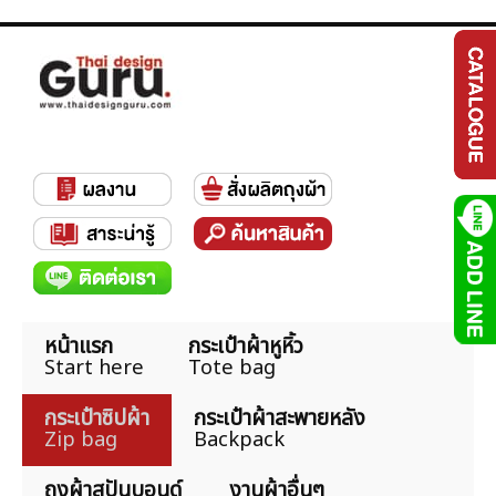
หน้าแรก
กระเป๋าผ้าหูหิ้ว
Start here
Tote bag
กระเป๋าซิปผ้า
กระเป๋าผ้าสะพายหลัง
Zip bag
Backpack
ถุงผ้าสปันบอนด์
งานผ้าอื่นๆ