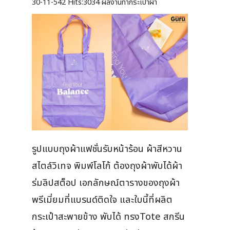
30-11-542
Hits:
3034 ผลงานทำกระเป๋าผ้า
รูปแบบถุงผ้าแฟชั่นรับหน้าร้อน ผ้าสีหวาน
สไตล์วิเทจ พิมพ์โลโก้ ต้องถุงผ้าพับได้ผ้า
ร่มลิปสต็อป เอกลักษณ์ตารางของถุงผ้า
พรีเมี่ยมที่แบรนด์ติดใจ และใบนี้ที่ผลิต
กระเป๋าสะพายข้าง พับได้ ทรงTote สกรีน