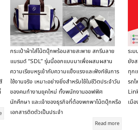
กระเป๋าผ้าใส่โน้ตบุ๊กพร้อมสายสะพาย สกรีนลาย
ระบบ
แบรนด์ “SDL” รุ่นนี้ออกแบบมาเพื่อผสมผสาน
ยังส
ความเรียบหรูเข้ากับความแข็งแรงและฟังก์ชันการ
ทุกเ
ี
ใช้งานจริง เหมาะอย่างยิ่งสำหรับใช้ในชีวิตประจำวัน
รถไ
่
ของคนทำงานยุคใหม่ ทั้งพนักงานออฟฟิศ
Link
นักศึกษา และเจ้าของธุรกิจที่ต้องพกพาโน้ตบุ๊กหรือ
เมื
เอกสารติดตัวเป็นประจำ
e
Read more