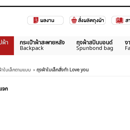
ปผ้า
กระเป๋าผ้าสะพายหลัง
ถุงผ้าสปันบอนด์
งา
Backpack
Spunbond bag
Fa
าผ้าใบเล็กตามแบบ
ถุงผ้าใบเล็กสั่งทำ Love you
งแจก