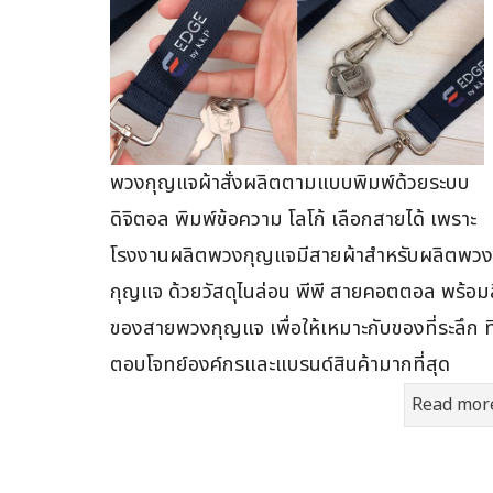
พวงกุญแจผ้าสั่งผลิตตามแบบพิมพ์ด้วยระบบ
ดิจิตอล พิมพ์ข้อความ โลโก้ เลือกสายได้ เพราะ
โรงงานผลิตพวงกุญแจมีสายผ้าสำหรับผลิตพวง
กุญแจ ด้วยวัสดุไนล่อน พีพี สายคอตตอล พร้อมส
ของสายพวงกุญแจ เพื่อให้เหมาะกับของที่ระลึก ที
ตอบโจทย์องค์กรและแบรนด์สินค้ามากที่สุด
Read mor