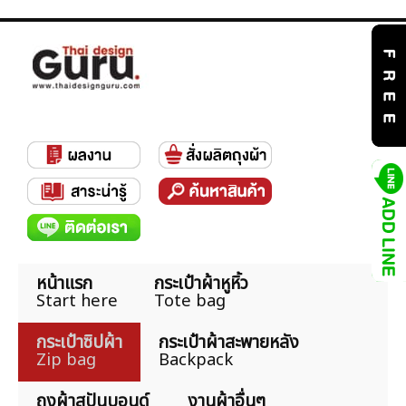
หน้าแรก
กระเป๋าผ้าหูหิ้ว
Start here
Tote bag
กระเป๋าซิปผ้า
กระเป๋าผ้าสะพายหลัง
Zip bag
Backpack
ถุงผ้าสปันบอนด์
งานผ้าอื่นๆ