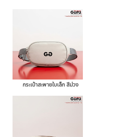
กระเป๋าสะพายใบเล็ก สีม่วง