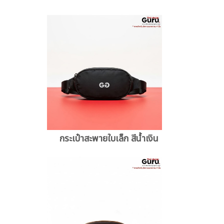
กระเป๋าสะพายใบเล็ก สีน้ำเงิน