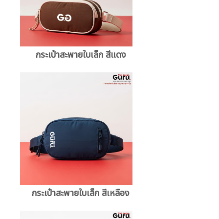
กระเป๋าสะพายใบเล็ก สีแดง
กระเป๋าสะพายใบเล็ก สีเหลือง