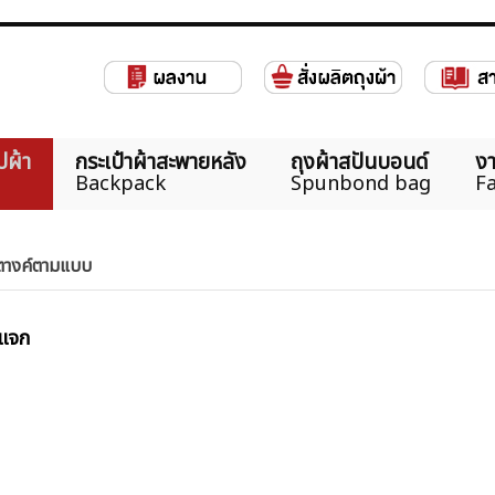
ปผ้า
กระเป๋าผ้าสะพายหลัง
ถุงผ้าสปันบอนด์
งา
Backpack
Spunbond bag
Fa
สตางค์ตามแบบ
งแจก