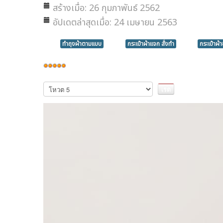
สร้างเมื่อ: 26 กุมภาพันธ์ 2562
อัปเดตล่าสุดเมื่อ: 24 เมษายน 2563
ทำถุงผ้าตามแบบ
กระเป๋าผ้าแจก สั่งทำ
กระเป๋าผ้
ให้
เรต
กรุณา
ให้
สมาชิก:
5
/
5
คะแนน