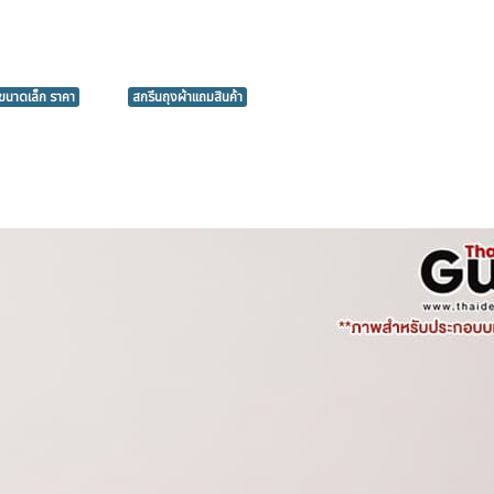
าขนาดเล็ก ราคา
สกรีนถุงผ้าแถมสินค้า