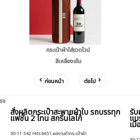
กระเป๋าผ้าใส่ขวดไวน์
สีเหลืองเข้ม
ก่อนหน้า
ต่อไป
ตรง
สั่งผลิตกระเป๋าสะพายผ้าใบ รถบรรทุก
รับ
แฟชั่น 2 โทน สกรีนโลโก้
แบ
เมื
30-11-542
Hits:
6651 ผลงานทำกระเป๋าผ้า
30-1