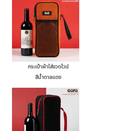
กระเป๋าผ้าใส่ขวดไวน์
สีน้ำตาลแดง