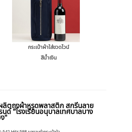
กระเป๋าผ้าใส่ขวดไวน์
สีน้ำเงิน
ผลิตถุงผ้าหูรูดพลาสติก สกรีนลาย
รนด์ "โรงเรียนอนุบาลเทศบาลบาง
อง"
1-542
Hits:
598 ผลงานทำกระเป๋าผ้า