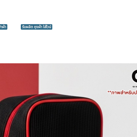
๋าผ้า
รับผลิต ถุงผ้า ใส่ไวน์