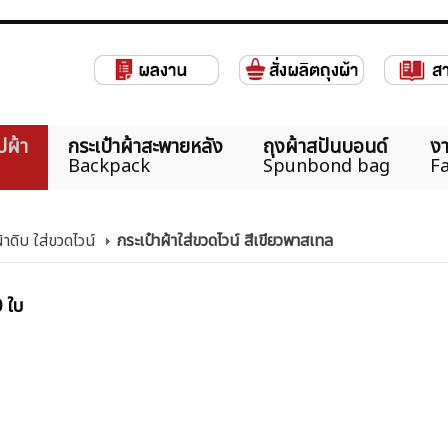
ปผ้า
กระเป๋าผ้าสะพายหลัง
ถุงผ้าสปันบอนด์
งา
Backpack
Spunbond bag
Fa
้าดิบ ใส่ขวดไวน์
กระเป๋าผ้าใส่ขวดไวน์ สีเขียวพาสเทล
0 ใบ