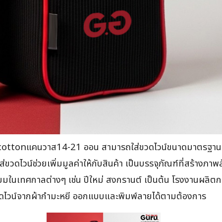
้าcottonแคนวาส14-21 ออน สามารถใส่ขวดไวน์ขนาดมาตรฐาน มีห
วดไวน์ช่วยเพิ่มมูลค่าให้กับสินค้า เป็นบรรจุภัณฑ์ที่สร้างภาพล
มียมในเทศกาลต่างๆ เช่น ปีใหม่ สงกรานต์ เป็นต้น โรงงานผลิตกระ
่ขวดไวน์จากผ้ากำมะหยี ออกแบบและพิมพ์ลายได้ตามต้องการ