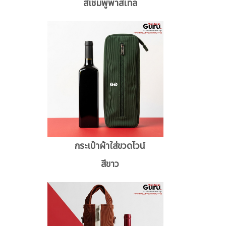
สีเชมพูพาสเทล
กระเป๋าผ้าใส่ขวดไวน์
สีขาว