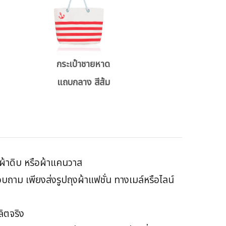
กระเป๋าชายหาด
แถบกลาง สีส้ม
้อผ้าดิบ หรือผ้าแคนวาส
าม เพียงส่งรูปถุงผ้าแฟชั่น ทางเมล์หรือไลน์
ย
ลิตจริง