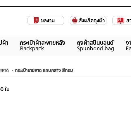
ปผ้า
กระเป๋าผ้าสะพายหลัง
ถุงผ้าสปันบอนด์
งา
Backpack
Spunbond bag
Fa
ายหาด
กระเป๋าชายหาด แถบกลาง สีกรม
00 ใบ