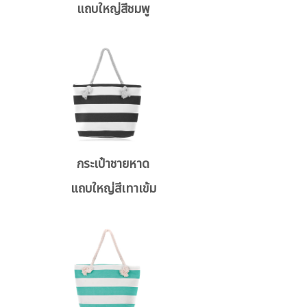
แถบใหญ่สีชมพู
กระเป๋าชายหาด
แถบใหญ่สีเทาเข้ม