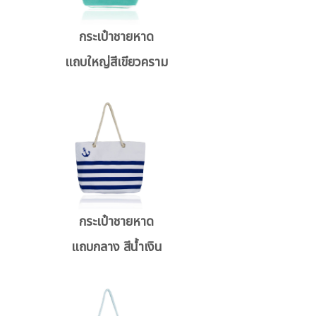
กระเป๋าชายหาด
แถบใหญ่สีเขียวคราม
กระเป๋าชายหาด
แถบกลาง สีน้ำเงิน