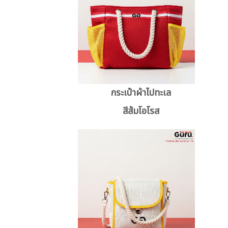
กระเป๋าผ้าไปทะเล
สีส้มโอโรส