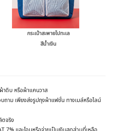
กระเป๋าสะพายไปทะเล
สีน้ำเงิน
้อผ้าดิบ หรือผ้าแคนวาส
าม เพียงส่งรูปถุงผ้าแฟชั่น ทางเมล์หรือไลน์
ย
ลิตจริง
VAT 7% และ
โอนหรือจ่ายเป็นเงินสดส่วนที่เหลือ