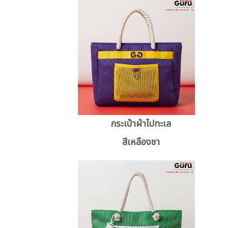
กระเป๋าผ้าไปทะเล
สีเหลืองชา