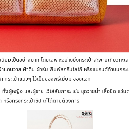
วามนิยมเป็นอย่างมาก โดยเฉพาะอย่างยิ่งกระเป๋าสะพายเที่ยวทะ
กผ้าแคนวาส ผ้าดิบ ผ้าร่ม พิมพ์สกรีนโลโก้ หรือแบรนด์ค้าบนกระ
นค้า กระเป๋าแนวๆ ไว้เป็นของพรีเมียม ของแจก
 ทั้งผู้หญิง และผู้ชาย ไว้ใส่สัมภาระ เช่น ชุดว่ายน้ำ เสื้อยืด
ูด หรือทรงกระเป๋าซิป เก๋ได้ตามต้องการ