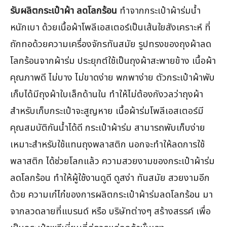
รับผลิตกระเป๋าผ้า ลดโลกร้อน
ทำจากกระเป๋าผ้าร่มน้ำ
หนักเบา ด้วยเนื้อผ้าโพลีเอสเตอร์เป็นเส้นใยสังเคราะห์ ที่
ถักทอด้วยความเครื่องจักรทันสมัย รูปทรงของถุงผ้าลด
โลกร้อนจากผ้าร่ม ประยุกต์ใช้เป็นถุงผ้าสะพายข้าง เนื้อผ้า
คุณภาพดี ไม่บาง ไม่ขาดง่าย พกพาง่าย ตัวกระเป๋าผ้าพับ
เก็บได้มีถุงผ้าใบเล็กด้านใน ทำให้ไม่ต้องกังวลว่าถุงผ้า
สำหรับเก็บกระเป๋าจะสูญหาย เนื้อผ้าร่มโพลีเอสเตอร์มี
คุณสมบัติกันน้ำได้ดี กระเป๋าผ้าร่ม สามารถพับเก็บง่าย
เหมาะสำหรับใช้แทนถุงพลาสติก นอกจะทำให้ลดการใช้
พลาสติก ได้ช่วยโลกแล้ว ความสวยงามของกระเป๋าผ้าร่ม
ลดโลกร้อน ทำให้ผู้ใช้งานดูดี ดูสง่า ทันสมัย สวยงามอีก
ด้วย ความเก๋ไก๋ของการผลิตกระเป๋าผ้าร่มลดโลกร้อน มา
จากลวดลายที่แบรนด์ หรือ บริษัทต่างๆ สร้างสรรค์ เพื่อ