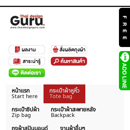
หน้าแรก
กระเป๋าผ้าหูหิ้ว
Start here
Tote bag
กระเป๋าซิปผ้า
กระเป๋าผ้าสะพายหลัง
Zip bag
Backpack
ถุงผ้าสปันบอนด์
งานผ้าอื่นๆ