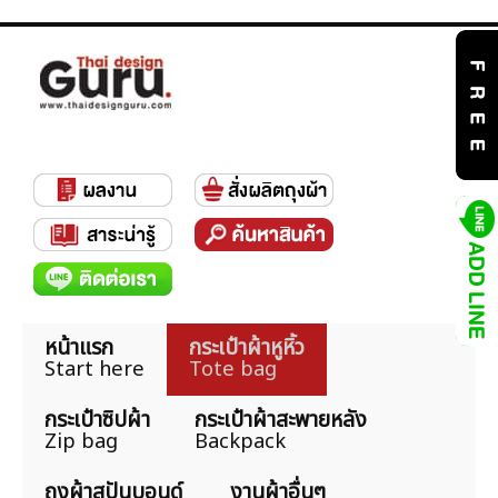
หน้าแรก
กระเป๋าผ้าหูหิ้ว
Start here
Tote bag
กระเป๋าซิปผ้า
กระเป๋าผ้าสะพายหลัง
Zip bag
Backpack
ถุงผ้าสปันบอนด์
งานผ้าอื่นๆ