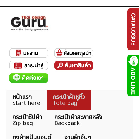
หน้าแรก
กระเป๋าผ้าหูหิ้ว
Start here
Tote bag
กระเป๋าซิปผ้า
กระเป๋าผ้าสะพายหลัง
Zip bag
Backpack
ถุงผ้าสปันบอนด์
งานผ้าอื่นๆ