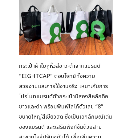
กระเป๋าผ้าใบหูหิ้วสีขาว-ดำจากแบรนด์
"EIGHTCAP" ตอบโจทย์ทั้งความ
สวยงามและการใช้งานจริง เหมาะกับการ
โปรโมทแบรนด์ตัวกระเป๋ามีสองสีหลักคือ
ขาวและดำ พร้อมพิมพ์โลโก้ตัวเลข “8”
ขนาดใหญ่สีเขียวสด ซึ่งเป็นเอกลักษณ์เด่น
ของแบรนด์ และเสริมฟังก์ชันด้วยสาย
สะพายไหล่ปรับระดับได้ เพื่อเพิ่มความ