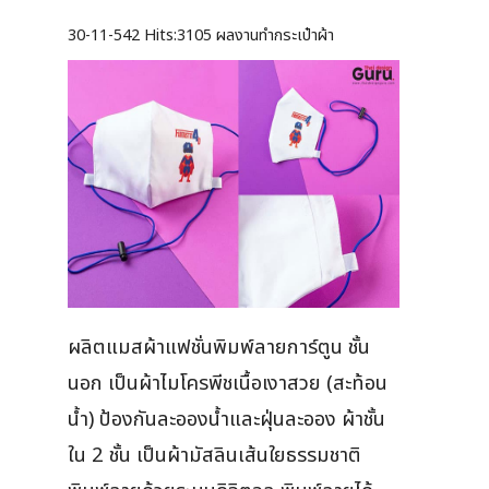
30-11-542
Hits:
3105 ผลงานทำกระเป๋าผ้า
ผลิตแมสผ้าแฟชั่นพิมพ์ลายการ์ตูน ชั้น
นอก เป็นผ้าไมโครพีชเนื้อเงาสวย (สะท้อน
น้ำ) ป้องกันละอองน้ำและฝุ่นละออง ผ้าชั้น
ใน 2 ชั้น เป็นผ้ามัสลินเส้นใยธรรมชาติ