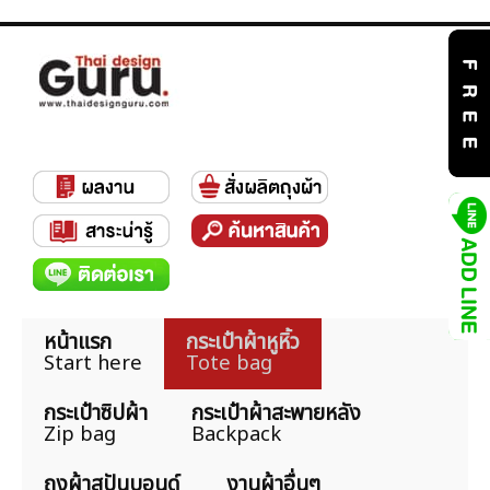
หน้าแรก
กระเป๋าผ้าหูหิ้ว
Start here
Tote bag
กระเป๋าซิปผ้า
กระเป๋าผ้าสะพายหลัง
Zip bag
Backpack
ถุงผ้าสปันบอนด์
งานผ้าอื่นๆ