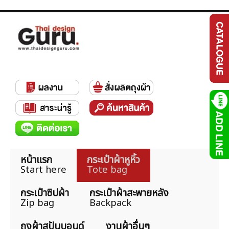
หน้าแรก
กระเป๋าผ้าหูหิ้ว
Start here
Tote bag
กระเป๋าซิปผ้า
กระเป๋าผ้าสะพายหลัง
Zip bag
Backpack
ถุงผ้าสปันบอนด์
งานผ้าอื่นๆ