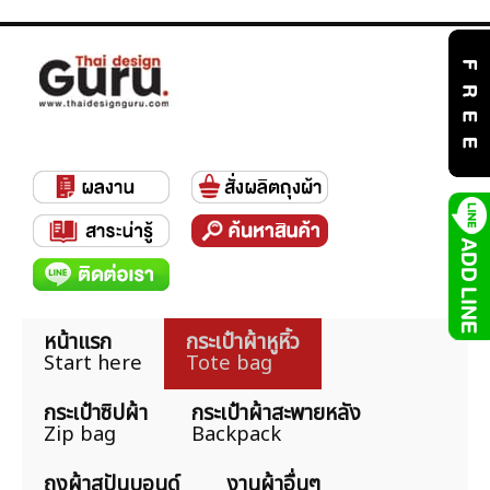
หน้าแรก
กระเป๋าผ้าหูหิ้ว
Start here
Tote bag
กระเป๋าซิปผ้า
กระเป๋าผ้าสะพายหลัง
Zip bag
Backpack
ถุงผ้าสปันบอนด์
งานผ้าอื่นๆ