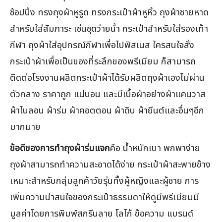
ช้อปปิ้ง ทรงถุงผ้าหูรูด ทรงกระเป๋าผ้าหูหิ้ว ถุงผ้าชายหาด
สำหรับใส่สัมภาระ เช่นชุดว่ายน้ำ กระเป๋าสำหรับใส่รองเท้า
กีฬา ถุงผ้าใส่อุปกรณ์กีฬาเพื่อไปฟิสเนส ใครสนใจสั่ง
กระเป๋าผ้าเพื่อเป็นของที่ระลึกของพรีเมียม ก็สามารถ
ติดต่อโรงงานผลิตกระเป๋าผ้าได้รับผลิตถุงผ้าเองไม่ผ่าน
ตัวกลาง ราคาถูก แน่นอน และมีเนื้อผ้าอย่างผ้าแคนวาส
ผ้าไนลอน ผ้าร่ม ผ้าคอตตอน ผ้าดิบ ผ้ายีนต์และอื่นๆอีก
มากมาย
ข้อดีของการทำถุงผ้าร่มแจก
คือ น้ำหนักเบา พกพาง่าย
ถุงผ้าสามารถทำความสะอาดได้ง่าย กระเป๋าผ้าสะพายข้าง
เหมาะสำหรับกลุ่มลูกค้าวัยรุ่นทั้งผู้หญิงและผู้ชาย การ
เพิ่มความน่าสนใจของกระเป๋าธรรมดาให้ดูมีพรีเมียมมี
มูลค่าโดยการพิมพ์สกรีนลาย โลโก้ ข้อความ แบรนด์