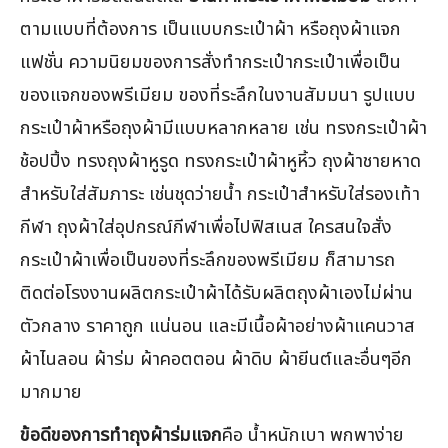
ตามแบบที่ต้องการ เป็นแบบกระเป๋าผ้า หรือถุงผ้าแจก
แฟชั่น ความนิยมของการสั่งทำกระเป๋ากระเป๋าเพื่อเป็น
ของแจกของพรีเมียม ของที่ระลึกในงานสัมมนา รูปแบบ
กระเป๋าผ้าหรือถุงผ้ามีแบบหลากหลาย เช่น ทรงกระเป๋าผ้า
ช้อปปิ้ง ทรงถุงผ้าหูรูด ทรงกระเป๋าผ้าหูหิ้ว ถุงผ้าชายหาด
สำหรับใส่สัมภาระ เช่นชุดว่ายน้ำ กระเป๋าสำหรับใส่รองเท้า
กีฬา ถุงผ้าใส่อุปกรณ์กีฬาเพื่อไปฟิสเนส ใครสนใจสั่ง
กระเป๋าผ้าเพื่อเป็นของที่ระลึกของพรีเมียม ก็สามารถ
ติดต่อโรงงานผลิตกระเป๋าผ้าได้รับผลิตถุงผ้าเองไม่ผ่าน
ตัวกลาง ราคาถูก แน่นอน และมีเนื้อผ้าอย่างผ้าแคนวาส
ผ้าไนลอน ผ้าร่ม ผ้าคอตตอน ผ้าดิบ ผ้ายีนต์และอื่นๆอีก
มากมาย
ข้อดีของการทำถุงผ้าร่มแจก
คือ น้ำหนักเบา พกพาง่าย