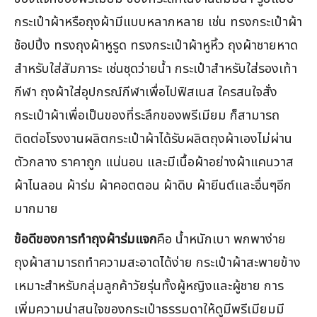
กระเป๋าผ้าหรือถุงผ้ามีแบบหลากหลาย เช่น ทรงกระเป๋าผ้า
ช้อปปิ้ง ทรงถุงผ้าหูรูด ทรงกระเป๋าผ้าหูหิ้ว ถุงผ้าชายหาด
สำหรับใส่สัมภาระ เช่นชุดว่ายน้ำ กระเป๋าสำหรับใส่รองเท้า
กีฬา ถุงผ้าใส่อุปกรณ์กีฬาเพื่อไปฟิสเนส ใครสนใจสั่ง
กระเป๋าผ้าเพื่อเป็นของที่ระลึกของพรีเมียม ก็สามารถ
ติดต่อโรงงานผลิตกระเป๋าผ้าได้รับผลิตถุงผ้าเองไม่ผ่าน
ตัวกลาง ราคาถูก แน่นอน และมีเนื้อผ้าอย่างผ้าแคนวาส
ผ้าไนลอน ผ้าร่ม ผ้าคอตตอน ผ้าดิบ ผ้ายีนต์และอื่นๆอีก
มากมาย
ข้อดีของการทำถุงผ้าร่มแจก
คือ น้ำหนักเบา พกพาง่าย
ถุงผ้าสามารถทำความสะอาดได้ง่าย กระเป๋าผ้าสะพายข้าง
เหมาะสำหรับกลุ่มลูกค้าวัยรุ่นทั้งผู้หญิงและผู้ชาย การ
เพิ่มความน่าสนใจของกระเป๋าธรรมดาให้ดูมีพรีเมียมมี