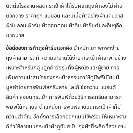
ติดต่อโรงงานผลิตกระเป๋าผ้าได้รับผลิตถุงผ้าเองไม่ผ่าน
ตัวกลาง ราคาถูก แน่นอน และมีเนื้อผ้าอย่างผ้าแคนวาส
ผ้าไนลอน ผ้าร่ม ผ้าคอตตอน ผ้าดิบ ผ้ายีนต์และอื่นๆอีก
มากมาย
ข้อดีของการทำถุงผ้าร่มแจก
คือ น้ำหนักเบา พกพาง่าย
ถุงผ้าสามารถทำความสะอาดได้ง่าย กระเป๋าผ้าสะพายข้าง
เหมาะสำหรับกลุ่มลูกค้าวัยรุ่นทั้งผู้หญิงและผู้ชาย การ
เพิ่มความน่าสนใจของกระเป๋าธรรมดาให้ดูมีพรีเมียมมี
มูลค่าโดยการพิมพ์สกรีนลาย โลโก้ ข้อความ แบรนด์
สินค้า ลงบนกระเป๋า การพิมพ์ด้วยวิธีการสกรีนสามารถ
พิมพ์ได้หลายสี ตำแหน่งการพิมพ์ลายบนกระเป๋าผ้าก็มี
ความสำคัญ อีกทั่งการเลือกออกแบบใช้ฟร์อนให้เหมาะสม
ก็ทำให้ลายบนกระเป๋าผ้าดูทันสมัย ถุงผ้าที่ระลึกที่สวยงาม