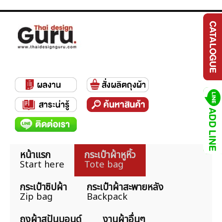
หน้าแรก
กระเป๋าผ้าหูหิ้ว
Start here
Tote bag
กระเป๋าซิปผ้า
กระเป๋าผ้าสะพายหลัง
Zip bag
Backpack
ถุงผ้าสปันบอนด์
งานผ้าอื่นๆ