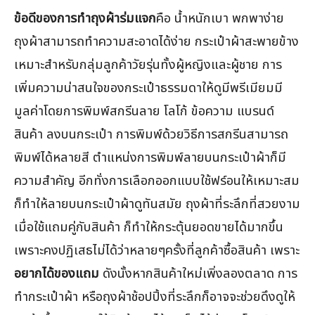
ข้อดีของการทำถุงผ้าร่มแจก
คือ น้ำหนักเบา พกพาง่าย
ถุงผ้าสามารถทำความสะอาดได้ง่าย กระเป๋าผ้าสะพายข้าง
เหมาะสำหรับกลุ่มลูกค้าวัยรุ่นทั้งผู้หญิงและผู้ชาย การ
เพิ่มความน่าสนใจของกระเป๋าธรรมดาให้ดูมีพรีเมียมมี
มูลค่าโดยการพิมพ์สกรีนลาย โลโก้ ข้อความ แบรนด์
สินค้า ลงบนกระเป๋า การพิมพ์ด้วยวิธีการสกรีนสามารถ
พิมพ์ได้หลายสี ตำแหน่งการพิมพ์ลายบนกระเป๋าผ้าก็มี
ความสำคัญ อีกทั่งการเลือกออกแบบใช้ฟร์อนให้เหมาะสม
ก็ทำให้ลายบนกระเป๋าผ้าดูทันสมัย ถุงผ้าที่ระลึกที่สวยงาม
เมื่อใช้แถมคู่กับสินค้า ก็ทำให้กระตุ้นยอดขายได้มากขึ้น
เพราะคงปฏิเสธไม่ได้ว่าหลายๆครั้งที่ลูกค้าซื้อสินค้า เพราะ
อยากได้ของแถม
ดังนั้งหากสินค้าใหม่เพิ่งลองตลาด การ
ทำกระเป๋าผ้า หรือถุงผ้าช้อปปิ้งที่ระลึกก็อาจจะช่วยดึงดูให้