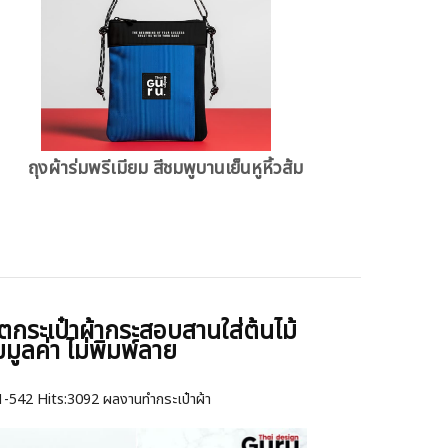
ถุงผ้าร่มพรีเมียม สีชมพูบานเย็นหูหิ้วส้ม
ตกระเป๋าผ้ากระสอบสานใส่ต้นไม้
่มมูลค่า ไม่พิมพ์ลาย
1-542
Hits:
3092 ผลงานทำกระเป๋าผ้า