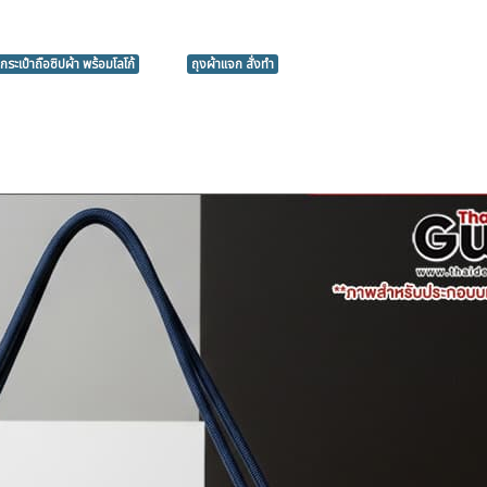
กระเป๋าถือซิปผ้า พร้อมโลโก้
ถุงผ้าแจก สั่งทำ