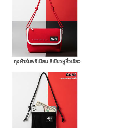
ถุงผ้าร่มพรีเมียม สีเขียวหูหิ้วเขียว