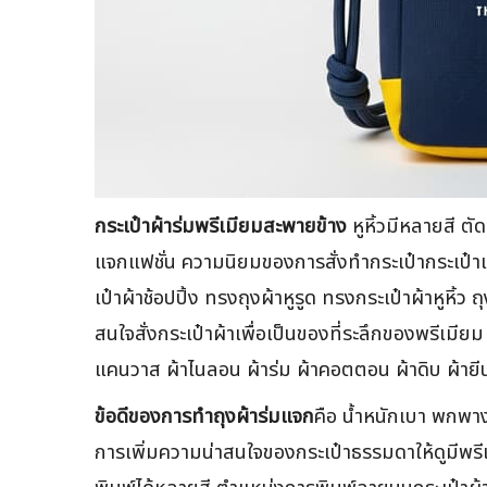
กระเป๋าผ้าร่มพรีเมียมสะพายข้าง
หูหิ้วมีหลายสี ตั
แจกแฟชั่น ความนิยมของการสั่งทำกระเป๋ากระเป๋า
เป๋าผ้าช้อปปิ้ง ทรงถุงผ้าหูรูด ทรงกระเป๋าผ้าหูหิ้
สนใจสั่งกระเป๋าผ้าเพื่อเป็นของที่ระลึกของพรีเมี
แคนวาส ผ้าไนลอน ผ้าร่ม ผ้าคอตตอน ผ้าดิบ ผ้ายี
ข้อดีของการทำถุงผ้าร่มแจก
คือ น้ำหนักเบา พกพาง
การเพิ่มความน่าสนใจของกระเป๋าธรรมดาให้ดูมีพรี