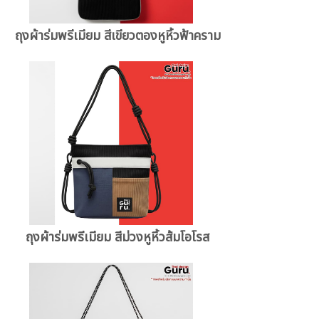
ถุงผ้าร่มพรีเมียม สีเขียวตองหูหิ้วฟ้าคราม
ถุงผ้าร่มพรีเมียม สีม่วงหูหิ้วส้มโอโรส