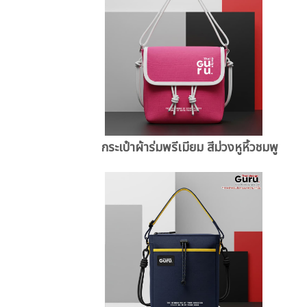
กระเป๋าผ้าร่มพรีเมียม สีม่วงหูหิ้วชมพู