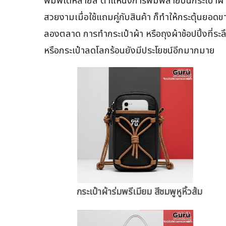
พิมพ์ได้หลายสี ตำแหน่งการพิมพ์ลายบนกระเป๋าผ้าก
สวยงามเมื่อใช้แถมคู่กับสินค้า ก็ทำให้กระตุ้นยอดขา
ลองตลาด การทำกระเป๋าผ้า หรือถุงผ้าช้อปปิ้งที่ระลึ
หรือกระเป๋าลดโลกร้อนยังมีประโยชน์อีกมากมาย
กระเป๋าผ้าร่มพรีเมียม สีชมพูหูหิ้วส้ม