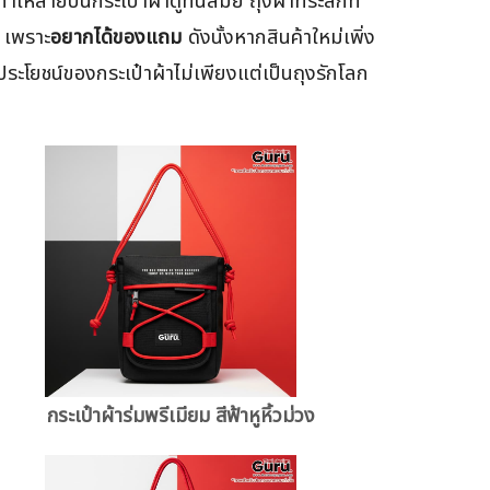
้ลายบนกระเป๋าผ้าดูทันสมัย ถุงผ้าที่ระลึกที่
า เพราะ
อยากได้ของแถม
ดังนั้งหากสินค้าใหม่เพิ่ง
่าประโยชน์ของกระเป๋าผ้าไม่เพียงแต่เป็นถุงรักโลก
กระเป๋าผ้าร่มพรีเมียม สีฟ้าหูหิ้วม่วง