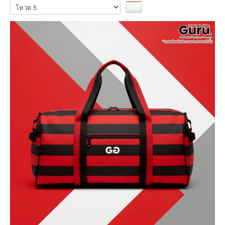
กรุณา
ให้
คะแนน