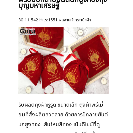
พร้อมปักลายยันต์นกยูงทองถุง
บุญมหาเศรษฐี
30-11-542
Hits:
1551 ผลงานทำกระเป๋าผ้า
รับผลิตถุงผ้าหูรูด ขนาดเล็ก ถุงผ้าพรีเมี่
ยมที่สั่งผลิตลวดลาย ด้วยการปักลายยันต์
นกยูงทอง เส้นไหมสีทอง เน้นดีไซน์ที่ดู