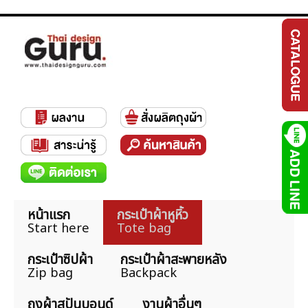
หน้าแรก
กระเป๋าผ้าหูหิ้ว
Start here
Tote bag
กระเป๋าซิปผ้า
กระเป๋าผ้าสะพายหลัง
Zip bag
Backpack
ถุงผ้าสปันบอนด์
งานผ้าอื่นๆ