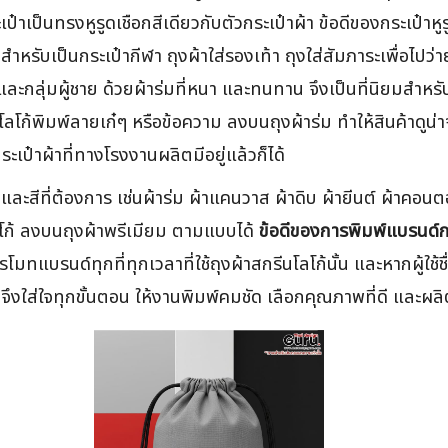
กระเป๋าเป็นทรงหูรูดเชือกสีเดียวกับตัวกระเป๋าผ้า ข้อดีของกระเป๋
ำหรับเป็นกระเป๋ากีฬา ถุงผ้าใส่รองเท้า ถุงใส่สัมภาระเพื่อไปว่า
ิงและกลุ่มผู้ชาย ด้วยผ้าร่มที่หนา และทนทาน จึงเป็นที่นิยมสำหร
โลโก้พิมพ์ลายเก๋ๆ หรือข้อความ ลงบนถุงผ้าร่ม ทำให้สินค้าดูน
เป๋าผ้าที่ทางโรงงานผลิตมีอยู่แล้วก็ได้
และสีที่ต้องการ เช่นผ้าร่ม ผ้าแคนวาส ผ้าดิบ ผ้ายีนต์ ผ้าค
ลโก้ ลงบนถุงผ้าพรีเมียม ตามแบบได้
ข้อดีของการพิมพ์แบรนด์ก
ู้โปรโมทแบรนด์ทุกที่ทุกเวลาที่ใช้ถุงผ้าสกรีนโลโก้นั้น และหากผู้ใ
าจึงใส่ใจทุกขั้นตอน ให้งานพิมพ์คมชัด เลือกคุณภาพที่ดี และผล