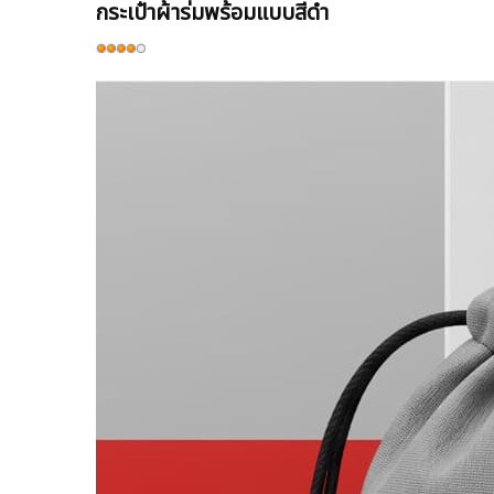
กระเป๋าผ้าร่มพร้อมแบบสีดำ
ให้
เรต
สมาชิก:
4
/
5