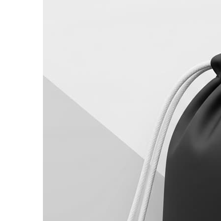
สมาชิก:
5
/
5