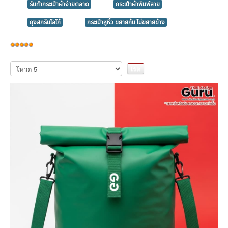
รับทำกระเป๋าผ้าจ่ายตลาด
กระเป๋าผ้าพิมพ์ลาย
ถุงสกรีนโลโก้
กระเป๋าหูหิ้ว ขยายก้น ไม่ขยายข้าง
ให้
เรต
กรุณา
ให้
สมาชิก:
5
/
5
คะแนน