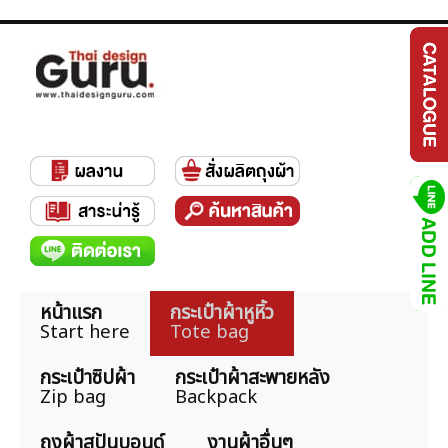
หน้าแรก
กระเป๋าผ้าหูหิ้ว
Start here
Tote bag
กระเป๋าซิปผ้า
กระเป๋าผ้าสะพายหลัง
Zip bag
Backpack
ถุงผ้าสปันบอนด์
งานผ้าอื่นๆ