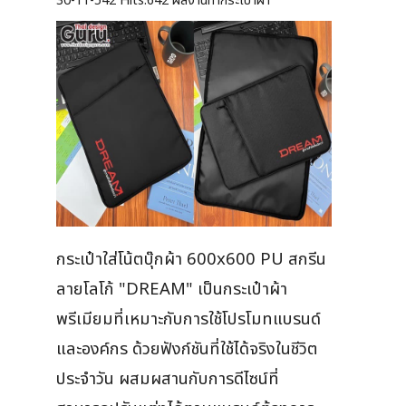
30-11-542
Hits:
642 ผลงานทำกระเป๋าผ้า
กระเป๋าใส่โน้ตบุ๊กผ้า 600x600 PU สกรีน
ลายโลโก้ "DREAM" เป็นกระเป๋าผ้า
พรีเมียมที่เหมาะกับการใช้โปรโมทแบรนด์
และองค์กร ด้วยฟังก์ชันที่ใช้ได้จริงในชีวิต
ประจำวัน ผสมผสานกับการดีไซน์ที่