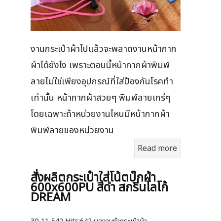
งานกระเป๋าผ้าไปแล้วจะพลาดงานหน้ากาก
ผ้าได้ยังไง เพราะตอนนี้หน้ากากผ้าพิมพ์
ลายไม่ใช่เพียงอุปกรณ์ที่ใส่ป้องกันโรคทำ
เท่านั้น หน้ากากผ้าสวยๆ พิมพ์ลายเกร๋ๆ
โดยเฉพาะถ้าหน่วยงานไหนมีหน้ากากผ้า
พิมพ์ลายของหน่วยงาน
Read more
สั่งผลิตกระเป๋าใส่โน้ตบุ๊กผ้า
600x600PU สีดำ สกรีนโลโก้
DREAM