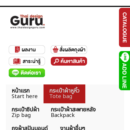
หน้าแรก
กระเป๋าผ้าหูหิ้ว
Start here
Tote bag
กระเป๋าซิปผ้า
กระเป๋าผ้าสะพายหลัง
Zip bag
Backpack
ถุงผ้าสปันบอนด์
งานผ้าอื่นๆ