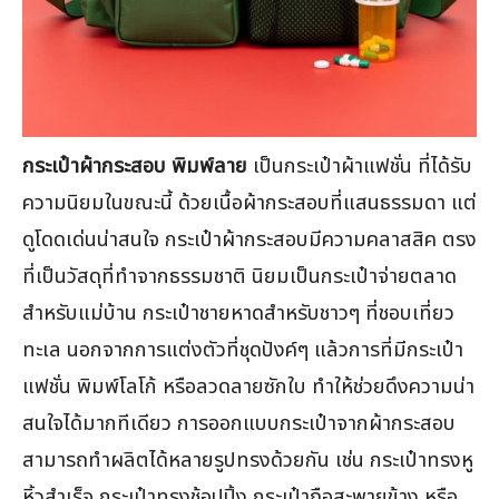
กระเป๋าผ้ากระสอบ พิมพ์ลาย
เป็นกระเป๋าผ้าแฟชั่น ที่ได้รับ
ความนิยมในขณะนี้ ด้วยเนื้อผ้ากระสอบที่แสนธรรมดา แต่
ดูโดดเด่นน่าสนใจ กระเป๋าผ้ากระสอบมีความคลาสสิค ตรง
ที่เป็นวัสดุที่ทำจากธรรมชาติ นิยมเป็นกระเป๋าจ่ายตลาด
สำหรับแม่บ้าน กระเป๋าชายหาดสำหรับชาวๆ ที่ชอบเที่ยว
ทะเล นอกจากการแต่งตัวที่ชุดปังค์ๆ แล้วการที่มีกระเป๋า
แฟชั่น พิมพ์โลโก้ หรือลวดลายซักใบ ทำให้ช่วยดึงความน่า
สนใจได้มากทีเดียว การออกแบบกระเป๋าจากผ้ากระสอบ
สามารถทำผลิตได้หลายรูปทรงด้วยกัน เช่น กระเป๋าทรงหู
หิ้วสำเร็จ กระเป๋าทรงช้อปปิ้ง กระเป๋าถือสะพายข้าง หรือ