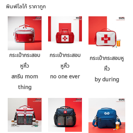
พิมพ์โลโก้ ราคาถูก
กระเป๋ากระสอบ
กระเป๋ากระสอบ
กระเป๋ากระสอบหู
หูหิ้ว
หูหิ้ว
หิ้ว
สกรีน mom
no one ever
by during
thing