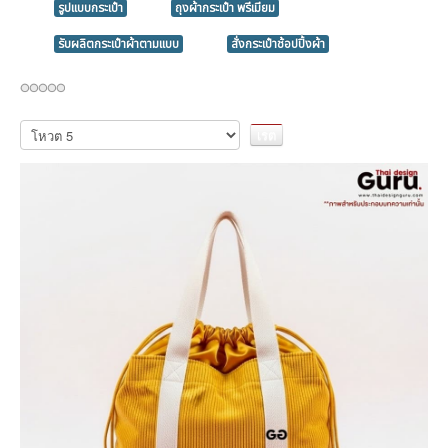
รูปแบบกระเป๋า
ถุงผ้ากระเป๋า พรีเมียม
รับผลิตกระเป๋าผ้าตามแบบ
สั่งกระเป๋าช้อปปิ้งผ้า
กรุณา
ให้
คะแนน