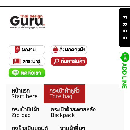
หน้าแรก
กระเป๋าผ้าหูหิ้ว
Start here
Tote bag
กระเป๋าซิปผ้า
กระเป๋าผ้าสะพายหลัง
Zip bag
Backpack
ถุงผ้าสปันบอนด์
งานผ้าอื่นๆ