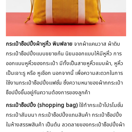
กระเป๋าช็อปปิ้งผ้าหูหิ้ว พิมพ์ลาย
จากผ้าแคนวาส ผ้าดิบ
กระเป๋าช็อปปิ้งแบบขยายก้น นิยมออกแบบให้มีหูหิ้ว การ
ออกแบบหูหิ้วของกระเป๋า มีทั้งเป็นสายหูหิ้วแบบผ้า, หูหิ้ว
เป็นเจาะรู หรือ หูเชือก นอกจากนี้ เพื่อความสะดวกในการ
ใช้งานกระเป๋าช็อปปิ้งแฟชั่น ซึ่งความหนาของผ้ากกระเป๋า
ช็อปปิ้งขึ้นอยู่กันความต้องการของลูกค้า
กระเป๋าช็อปปิ้ง (shopping bag)
ใช้ทำกระเป๋าโปรโมชั่น
กระเป๋าสัมมนา กระเป๋าช็อปปิ้งแถมสินค้า กระเป๋าช็อปปิ้ง
ในห้างสรรพสินค้า เป็นต้น ลวดลายของกระเป๋าช็อปปิ้งผ้า