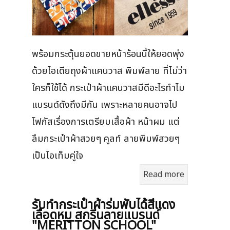
พร้อมกระตุ้นยอดขายหน้าร้อนนี้ให้ยอดพุ่ง
ด้วยไอเดียถุงผ้าแคนวาส พิมพ์ลาย ที่ไม่ว่า
ใครก็ใช้ได้ กระเป๋าผ้าแคนวาสมีดีอะไรทำไม
แบรนด์ดังถึงมีกัน เพราะหลายคนอาจไป
โฟกัสเรื่องการเตรียมเสื้อผ้า หน้าผม แต่
ลืมกระเป๋าผ้าสวยๆ คูลท์ ลายพิมพ์สวยๆ
เป็นไอเท็มคู่ใจ
Read more
รับทำกระเป๋าผ้าร่มพับได้สีแดง
เลือดหมู สกรีนลายแบรนด์
"MERITTON SCHOOL"