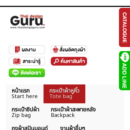
หน้าแรก
กระเป๋าผ้าหูหิ้ว
Start here
Tote bag
กระเป๋าซิปผ้า
กระเป๋าผ้าสะพายหลัง
Zip bag
Backpack
ถุงผ้าสปันบอนด์
งานผ้าอื่นๆ