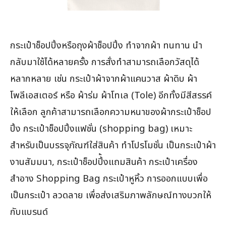
กระเป๋าช็อปปิ้งหรือถุงผ้าช็อปปิ้ง ทำจากผ้า ทนทาน นำ
กลับมาใช้ได้หลายครั้ง การสั่งทำสามารถเลือกวัสดุได้
หลากหลาย เช่น กระเป๋าผ้าจากผ้าแคนวาส ผ้าดิบ ผ้า
โพลีเอสเตอร์ หรือ ผ้าร่ม ผ้าโทเล (Tole) อีกทั้งมีสีสรรค์
ให้เลือก ลูกค้าสามารถเลือกความหนาของผ้ากระเป๋าช็อป
ปิ้ง กระเป๋าช็อปปิ้งแฟชั่น (shopping bag) เหมาะ
สำหรับเป็นบรรจุภัณฑ์ใส่สินค้า ทำโปรโมชั่น เป็นกระเป๋าผ้า
งานสัมมนา, กระเป๋าช็อปปิ้้งแถมสินค้า กระเป๋าเครื่อง
สำอาง Shopping Bag กระเป๋าหูหิ้ว การออกแบบเพื่อ
เป็นกระเป๋า ลวดลาย เพื่อส่งเสริมภาพลักษณ์ทางบวกให้
กับแบรนด์