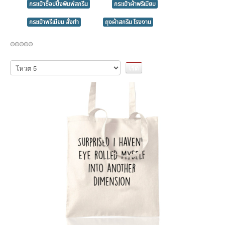
กระเป๋าช็อปปิ้งพิมพ์สกรีน
กระเป๋าผ้าพรีเมียม
กระเป๋าพรีเมียม สั่งทำ
ถุงผ้าสกรีน โรงงาน
กรุณา
ให้
คะแนน