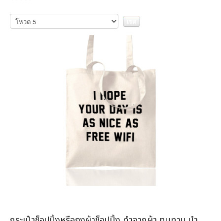
กรุณา
ให้
คะแนน
กระเป๋าช็อปปิ้งหรือถุงผ้าช็อปปิ้ง ทำจากผ้า ทนทาน นำ