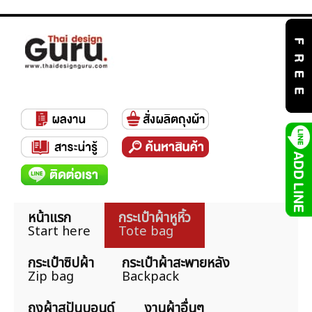
หน้าแรก
กระเป๋าผ้าหูหิ้ว
Start here
Tote bag
กระเป๋าซิปผ้า
กระเป๋าผ้าสะพายหลัง
Zip bag
Backpack
ถุงผ้าสปันบอนด์
งานผ้าอื่นๆ