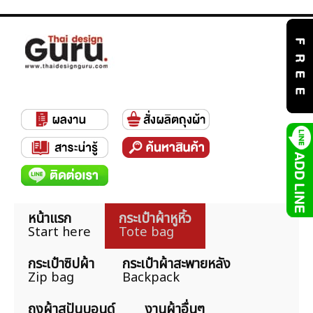
หน้าแรก
กระเป๋าผ้าหูหิ้ว
Start here
Tote bag
กระเป๋าซิปผ้า
กระเป๋าผ้าสะพายหลัง
Zip bag
Backpack
ถุงผ้าสปันบอนด์
งานผ้าอื่นๆ