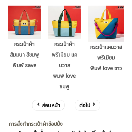
กระเป๋าผ้า
กระเป๋าผ้า
กระเป๋าแคนวาส
สัมมนา สีชมพู
พรีเมียม แค
พรีเมียม
พิมพ์ save
นวาส
พิมพ์ love ขาว
พิมพ์ love
ชมพู
ก่อนหน้า
ต่อไป
การสั่งทำกระเป๋าผ้าช้อปปิ้ง