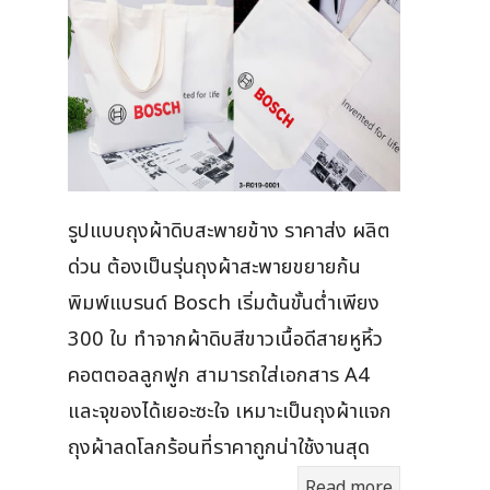
รูปแบบถุงผ้าดิบสะพายข้าง ราคาส่ง ผลิต
ด่วน ต้องเป็นรุ่นถุงผ้าสะพายขยายก้น
พิมพ์แบรนด์ Bosch เริ่มต้นขั้นต่ำเพียง
300 ใบ ทำจากผ้าดิบสีขาวเนื้อดีสายหูหิ้ว
คอตตอลลูกฟูก สามารถใส่เอกสาร A4
และจุของได้เยอะซะใจ เหมาะเป็นถุงผ้าแจก
ถุงผ้าลดโลกร้อนที่ราคาถูกน่าใช้งานสุด
Read more