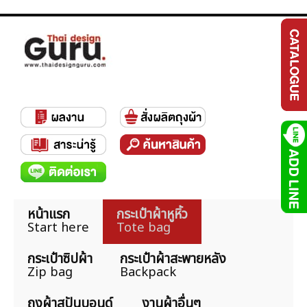
หน้าแรก
กระเป๋าผ้าหูหิ้ว
Start here
Tote bag
กระเป๋าซิปผ้า
กระเป๋าผ้าสะพายหลัง
Zip bag
Backpack
ถุงผ้าสปันบอนด์
งานผ้าอื่นๆ