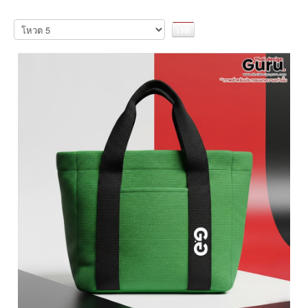
กรุณา
ให้
คะแนน