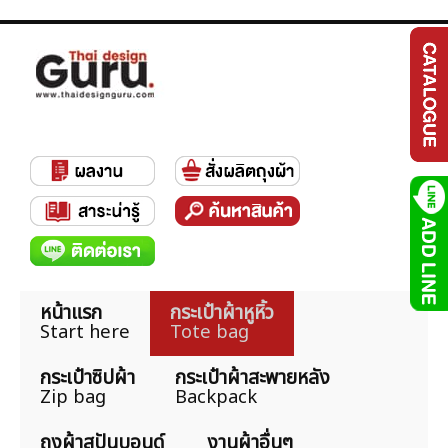
หน้าแรก
กระเป๋าผ้าหูหิ้ว
Start here
Tote bag
กระเป๋าซิปผ้า
กระเป๋าผ้าสะพายหลัง
Zip bag
Backpack
ถุงผ้าสปันบอนด์
งานผ้าอื่นๆ