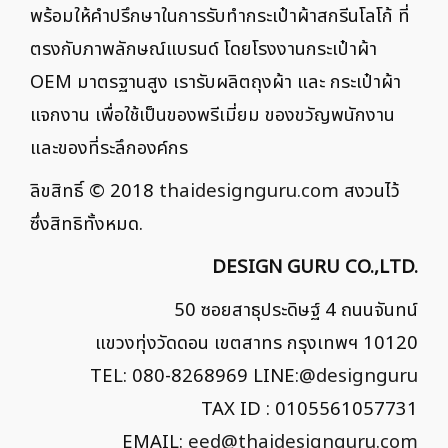
พร้อมให้คำปรึกษาในการรับทำกระเป๋าผ้าสกรีนโลโก้ ที่
ตรงกับภาพลักษณ์แบรนด์ โดยโรงงานกระเป๋าผ้า
OEM มาตรฐานสูง เรารับผลิตถุงผ้า และ กระเป๋าผ้า
แจกงาน เพื่อใช้เป็นของพรีเมี่ยม ของขวัญพนักงาน
และของที่ระลึกองค์กร
ลิขสิทธิ์ © 2018
thaidesignguru.com
สงวนไว้
ซึ่งสิทธิทั้งหมด.
DESIGN GURU CO.,LTD.
50 ซอยสาธุประดิษฐ์ 4 ถนนจันทน์
แขวงทุ่งวัดดอน เขตสาทร กรุงเทพฯ 10120
TEL: 080-8268969 LINE:
@designguru
TAX ID : 0105561057731
EMAIL:
eed@thaidesignguru.com