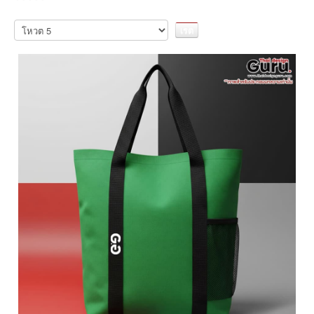
กรุณา
ให้
คะแนน