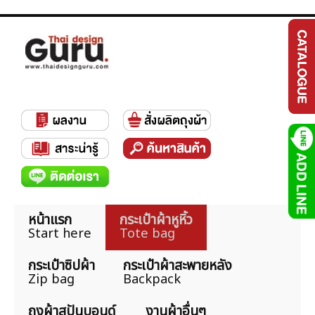
หน้าแรก
กระเป๋าผ้าหูหิ้ว
Start here
Tote bag
กระเป๋าซิปผ้า
กระเป๋าผ้าสะพายหลัง
Zip bag
Backpack
ถุงผ้าสปันบอนด์
งานผ้าอื่นๆ