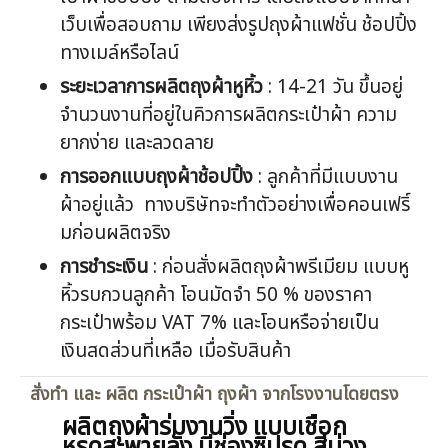
เว็บเพื่อสอบถาม เพียงส่งรูปถุงผ้าแฟชั่น ช้อปปิ้ง
ทางเมล์หรือไลน์
ระยะเวลาการผลิตถุงผ้าหูหิ้ว
: 14-21 วัน ขึ้นอยู่
จำนวนงานที่อยู่ในคิวการผลิตกระเป๋าผ้า ความ
ยากง่าย และลวดลาย
การออกแบบถุงผ้าช้อปปิ้ง
: ลูกค้าที่มีแบบงาน
ผ้าอยู่แล้ว ทางบริษัทจะทำตัวอย่างเพื่อคอนเฟริ์
มก่อนผลิตจริง
การชำระเงิน
: ก่อนสั่งผลิตถุงผ้าพรีเมียม แบบหู
หิ้วรบกวนลูกค้า โอนมัดจำ 50 % ของราคา
กระเป๋าพร้อม VAT 7% และโอนหรือจ่ายเป็น
เงินสดส่วนที่เหลือ เมื่อรับสินค้า
สั่งทำ และ ผลิต กระเป๋าผ้า ถุงผ้า จากโรงงานโดยตรง
ผลิตถุงผ้าร่มงานวิ่ง แบบเชือก
หูรูดสะพายลัง มีช่องซิปรูด สีม่วง