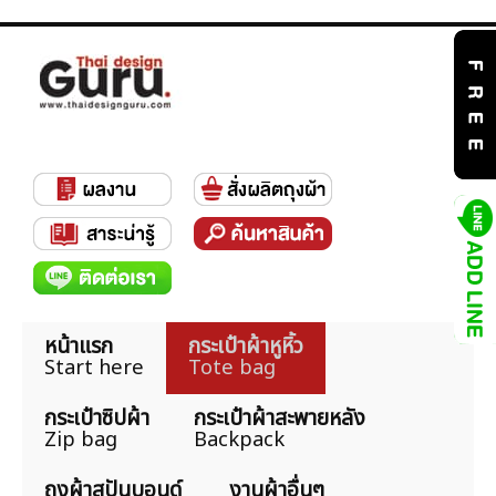
หน้าแรก
กระเป๋าผ้าหูหิ้ว
Start here
Tote bag
กระเป๋าซิปผ้า
กระเป๋าผ้าสะพายหลัง
Zip bag
Backpack
ถุงผ้าสปันบอนด์
งานผ้าอื่นๆ