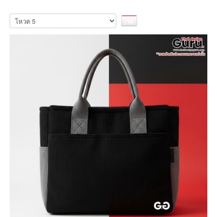
กรุณา
ให้
คะแนน