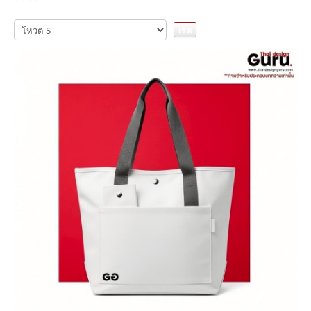
กรุณา
ให้
คะแนน