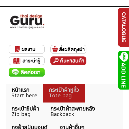
หน้าแรก
กระเป๋าผ้าหูหิ้ว
Start here
Tote bag
กระเป๋าซิปผ้า
กระเป๋าผ้าสะพายหลัง
Zip bag
Backpack
ถุงผ้าสปันบอนด์
งานผ้าอื่นๆ