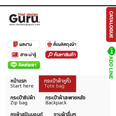
หน้าแรก
กระเป๋าผ้าหูหิ้ว
Start here
Tote bag
กระเป๋าซิปผ้า
กระเป๋าผ้าสะพายหลัง
Zip bag
Backpack
ถุงผ้าสปันบอนด์
งานผ้าอื่นๆ