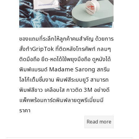
ของแถมที่ระลึกให้ลูกค้าคนสำคัญ ด้วยการ
สั่งทำGripTok ที่ติดหลังโทรศัพท์ กลมๆ
ติดมือถือ ยืด-หดได้ใช้พยุงมือถือ ดูหนังได้
พิมพ์แบรนด์ Madame Sarong สกรีน
โลโก้เต็มชิ้นงาน พิมพ์สีระบบยูวี สามารถ
พิมพ์สีขาว เคลือบใส กาวติด 3M อย่างดี
แพ็คพร้อมการ์ดพิมพ์ลายดูพรีเมี่ยมมี
ราคา
Read more