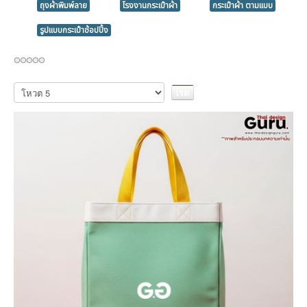
ถุงผ้าพิมพ์ลาย
โรงงานกระเป๋าผ้า
กระเป๋าผ้า ตามแบบ
รูปแบบกระเป๋าช้อปปิ้ง
กรุณา
ให้
คะแนน