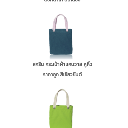
สกรีน กระเป๋าผ้าแคนวาส หูหิ้ว
ราคาถูก สีเขียวยีนต์