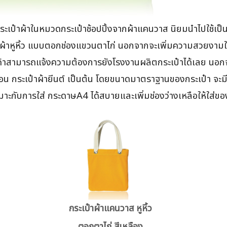
ะเป๋าผ้าในหมวดกระเป๋าช้อปปิ้งจากผ้าแคนวาส นิยมนำไปใช้เป็นก
าผ้าหูหิ้ว แบบตอกช่องแขวนตาไก่ นอกจากจะเพิ่มความสวยงามใ
้าสามารถแจ้งความต้องการยังโรงงานผลิตกระเป๋าได้เลย นอกจาก
อตตอน กระเป๋าผ้ายีนต์ เป็นต้น โดยขนาดมาตราฐานของกระเป๋า
ะกับการใส่ กระดาษA4 ได้สบายและเพิ่มช่องว่างเหลือให้ใส่ของ
กระเป๋าผ้าแคนวาส หูหิ้ว
ตอกตาไก่ สีเหลือง