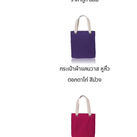
กระเป๋าผ้าแคนวาส หูหิ้ว
ตอกตาไก่ สีม่วง