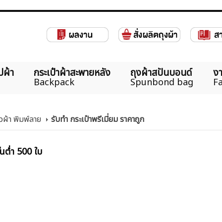
ปผ้า
กระเป๋าผ้าสะพายหลัง
ถุงผ้าสปันบอนด์
งา
Backpack
Spunbond bag
Fa
ิ้วผ้า พิมพ์ลาย
รับทำ กระเป๋าพรีเมี่ยม ราคาถูก
้นต่ำ 500 ใบ