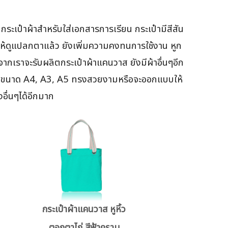
ระเป๋าผ้าสำหรับใส่เอกสารการเรียน กระเป๋ามีสีสัน
ห้ดูแปลกตาแล้ว ยังเพิ่มความคงทนการใช้งาน หูก
เราจะรับผลิตกระเป๋าผ้าแคนวาส ยังมีผ้าอื่นๆอีก
 จะมีขนาด A4, A3, A5 ทรงสวยงามหรือจะออกแบบให้
อื่นๆได้อีกมาก
กระเป๋าผ้าแคนวาส หูหิ้ว
ตอกตาไก่ สีฟ้าคราม