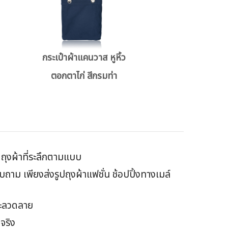
กระเป๋าผ้าแคนวาส หูหิ้ว
ตอกตาไก่ สีกรมท่า
ิตถุงผ้าที่ระลึกตามแบบ
าม เพียงส่งรูปถุงผ้าแฟชั่น ช้อปปิ้งทางเมล์
และลวดลาย
จริง