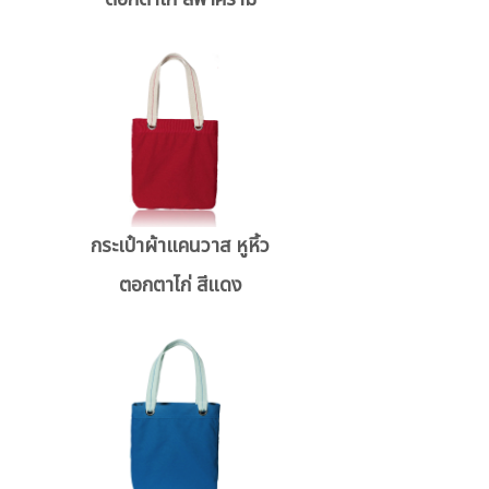
กระเป๋าผ้าแคนวาส หูหิ้ว
ตอกตาไก่ สีแดง