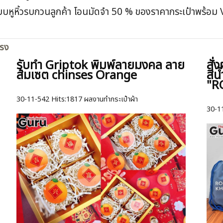
 แบบหูหิ้วรบกวนลูกค้า โอนมัดจำ 50 % ของราคากระเป๋าพร้อม 
ตรง
รับทำ Griptok พิมพ์ลายมงคล ลาย
สั่
ส้มเซต chinses Orange
สีน
"R
30-11-542
Hits:
1817 ผลงานทำกระเป๋าผ้า
30-1