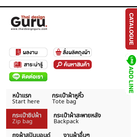
หน้าแรก
กระเป๋าผ้าหูหิ้ว
Start here
Tote bag
กระเป๋าซิปผ้า
กระเป๋าผ้าสะพายหลัง
Zip bag
Backpack
ถุงผ้าสปันบอนด์
งานผ้าอื่นๆ