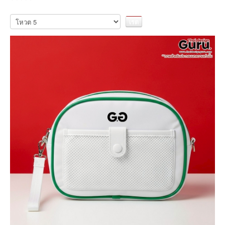
กรุณา
ให้
คะแนน