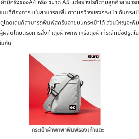
ามีครึ่งของA4 หรือ ขนาด A5 แต่อย่างไรก็ตามลูกค้าสามารถอ
บที่ต้องการ เช่นสามารถเพิ่มความกว้างของกระเป๋า ก้นกระเป๋าใ
โดดเด่นก็สามารถพิมพ์สกรีนลายบนกระเป๋าได้ ส่วนใหญ่จะพิมพ์ข
ป็นผู้ผลิตโดยตรงการสั่งทำถุงผ้าพกพาหรือถุงผ้าที่ระลึกมีซิปร
่นกัน
กระเป๋าผ้าพกพาพิมพ์รองเท้าแตะ