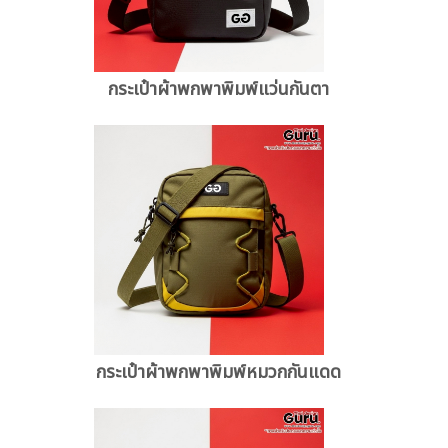
กระเป๋าผ้าพกพาพิมพ์แว่นกันตา
กระเป๋าผ้าพกพาพิมพ์หมวกกันแดด