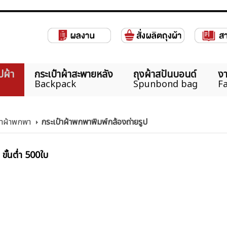
ปผ้า
กระเป๋าผ้าสะพายหลัง
ถุงผ้าสปันบอนด์
งา
Backpack
Spunbond bag
Fa
ป๋าผ้าพกพา
กระเป๋าผ้าพกพาพิมพ์กล้องถ่ายรูป
ขั้นต่ำ 500ใบ