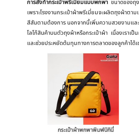
การสั่งทำกระเป๋าพรีเมี่ยมแบบพกพา
ขนาดของถุงผ้
เพราะโรงงานกระเป๋าผ้าพรีเมี่ยมจะผลิตถุงผ้าตามแบ
สีสันตามต้องการ นอกจากนี้เพิ่มความสวยงามและดู
โลโก้สินค้าบนตัวถุงผ้าหรือกระเป๋าผ้า เนื่องเราเ
และช่วยประหยัดต้นทุนทางการตลาดของลูกค้าได้เช
กระเป๋าผ้าพกพาพิมพ์บิกินี่