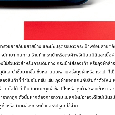
ผ้า ทรงขยายก้นขยายข้าง และมีซิปรูดรอบตัวกระเป๋าพร้อมสายค
ี่น้ำหนักเบา ทนทาน ร้านทำกระเป๋าหรือถุงผ้าพรีเมียมมีสีและเนื
ของใช้ส่วนตัวสำหรับการเดินทาง กระเป๋าใส่รองเท้า หรือถุงผ้าส
ีและน่าซื้อมากขึ้น ซึ่งหลายต่อหลายครั้งถุงผ้าหรือกระเป๋าก็เป็
้ลองสินค้าที่ทำโปรโมทชั่น เช่น ถุงผ้าแจกแถมกับสินค้าตัวใหม่
ผ้าลดโลโก้ ที่เป็นลักษณะถุงผ้าช้อปปิ้งหรือถุงผ้าสะพายข้าง แ
ผ้าราคาถูก ดังนั้นหากต้องการความแปลกใหม่อาจจะดีไซน์เป็นรู
ิ้วหรือสายคล้องกระเป๋าและซิปรูดที่ใช้ง่าย