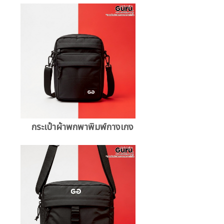
กระเป๋าผ้าพกพาพิมพ์กางเกง