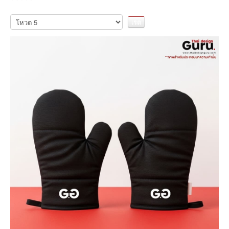
กรุณา
ให้
คะแนน