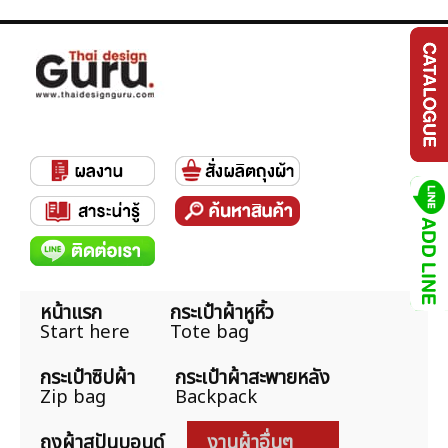
หน้าแรก
กระเป๋าผ้าหูหิ้ว
Start here
Tote bag
กระเป๋าซิปผ้า
กระเป๋าผ้าสะพายหลัง
Zip bag
Backpack
ถุงผ้าสปันบอนด์
งานผ้าอื่นๆ