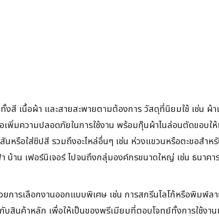
ทั้งสี เนื้อผ้า และสายสะพายตามต้องการ วัสดุที่นิยมใช้ เช่น ผ้
่อเพิ่มความปลอดภัยในการใช้งาน พร้อมกุ๊นผ้าไนล่อนตัดขอบให้เ
สันหรือใส่ซิปสี รวมถึงอะไหล่อื่นๆ เช่น ห่วงแขวนหรือตะขอสำหรั
ฟฟ้า บ้าน เฟอร์นิเจอร์ ไปจนถึงกลุ่มองค์กรขนาดใหญ่ เช่น ธนาคา
้วยการเลือกงานออกแบบพิเศษ เช่น การสกรีนโลโก้หรือพิมพ์ลา
กับสินค้าหลัก เพื่อให้เป็นของพรีเมียมที่ตอบโจทย์ทั้งการใช