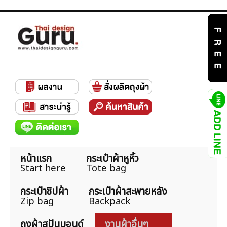
หน้าแรก
กระเป๋าผ้าหูหิ้ว
Start here
Tote bag
กระเป๋าซิปผ้า
กระเป๋าผ้าสะพายหลัง
Zip bag
Backpack
ถุงผ้าสปันบอนด์
งานผ้าอื่นๆ