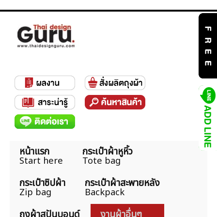
หน้าแรก
กระเป๋าผ้าหูหิ้ว
Start here
Tote bag
กระเป๋าซิปผ้า
กระเป๋าผ้าสะพายหลัง
Zip bag
Backpack
ถุงผ้าสปันบอนด์
งานผ้าอื่นๆ