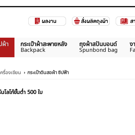
ปผ้า
กระเป๋าผ้าสะพายหลัง
ถุงผ้าสปันบอนด์
งา
Backpack
Spunbond bag
Fa
เครื่องเขียน
กระเป๋าดินสอผ้า ซิปฟ้า
นโลโก้ขั้นต่ำ 500 ใบ