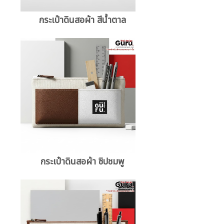
กระเป๋าดินสอผ้า สีน้ำตาล
กระเป๋าดินสอผ้า ซิปชมพู