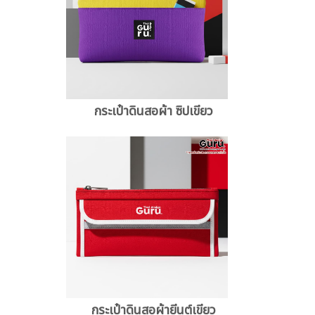
กระเป๋าดินสอผ้า ซิปเขียว
กระเป๋าดินสอผ้ายีนต์เขียว