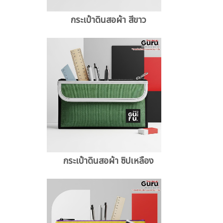
กระเป๋าดินสอผ้า สีขาว
กระเป๋าดินสอผ้า ซิปเหลือง