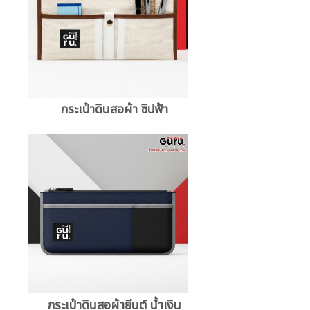
กระเป๋าดินสอผ้า ซิปฟ้า
กระเป๋าดินสอผ้ายีนต์ น้ำเงิน