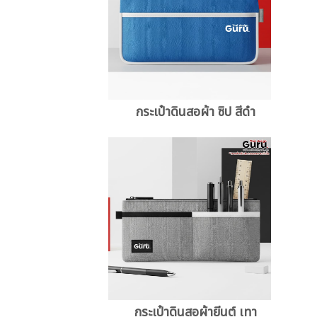
กระเป๋าดินสอผ้า ซิป สีดำ
กระเป๋าดินสอผ้ายีนต์ เทา