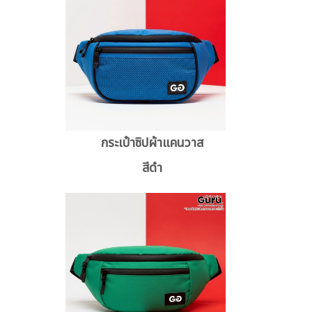
กระเป๋าซิปผ้าแคนวาส
สีดำ