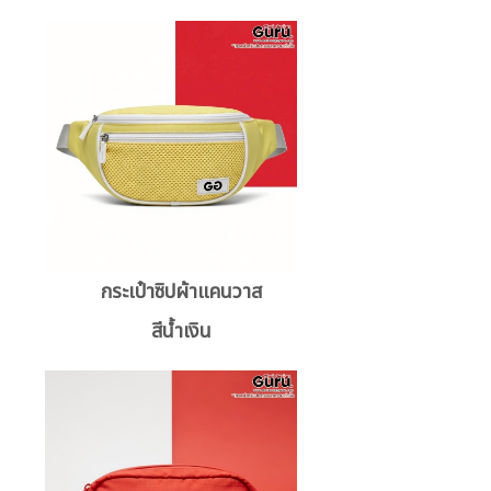
กระเป๋าซิปผ้าแคนวาส
สีน้ำเงิน