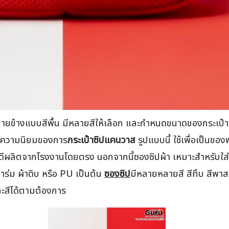
ายข้างแบบสีพื้น มีหลายสีให้เลือก และกำหนดขนาดของกระเป๋าซ
น ความนิยมของการ
กระเป๋าซิปแคนวาส
รูปแบบนี้ ใช้เพื่อเป็นของ
าพดีผลิตจากโรงงานโดยตรง นอกจากนี้ซองซิปผ้า เหมาะสำหรับใส
าร่ม ผ้าดิบ หรือ PU เป็นต้น
ซองซิป
มีหลายหลายสี สีทึบ สีพ
ะสีได้ตามต้องการ