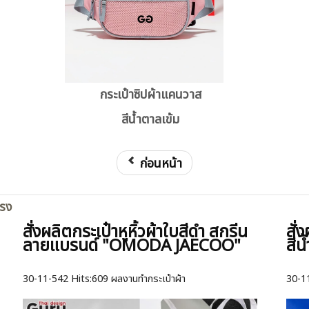
กระเป๋าซิปผ้าแคนวาส
สีน้ำตาลเข้ม
ก่อนหน้า
ตรง
สั่งผลิตกระเป๋าหูหิ้วผ้าใบสีดำ สกรีน
สั่
ลายแบรนด์ "OMODA JAECOO"
สีน
30-11-542
Hits:
609 ผลงานทำกระเป๋าผ้า
30-1