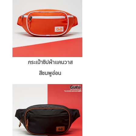
กระเป๋าซิปผ้าแคนวาส
สีชมพูอ่อน