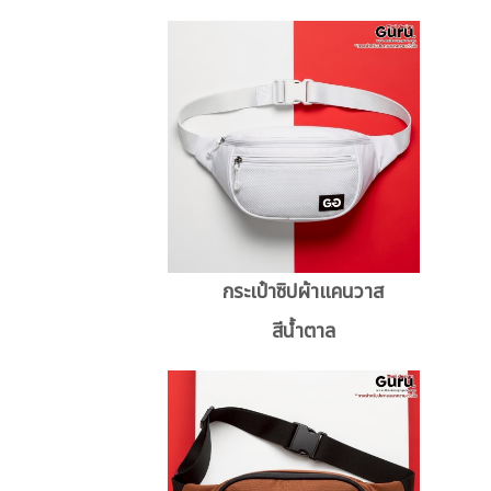
กระเป๋าซิปผ้าแคนวาส
สีน้ำตาล