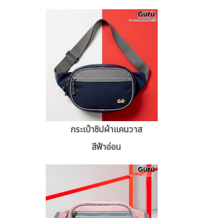
กระเป๋าซิปผ้าแคนวาส
สีฟ้าอ่อน