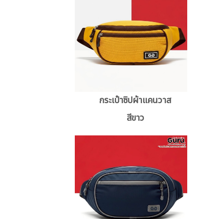
กระเป๋าซิปผ้าแคนวาส
สีขาว