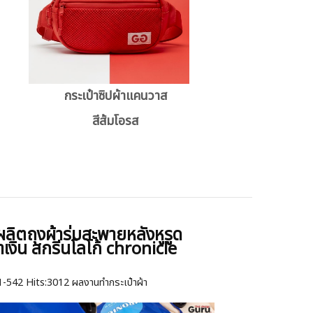
กระเป๋าซิปผ้าแคนวาส
สีส้มโอรส
งผลิตถุงผ้าร่มสะพายหลังหูรูด
้ำเงิน สกรีนโลโก้ chronicle
1-542
Hits:
3012 ผลงานทำกระเป๋าผ้า