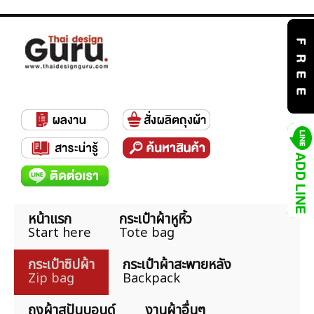
หน้าแรก
กระเป๋าผ้าหูหิ้ว
Start here
Tote bag
กระเป๋าซิปผ้า
กระเป๋าผ้าสะพายหลัง
Zip bag
Backpack
ถุงผ้าสปันบอนด์
งานผ้าอื่นๆ