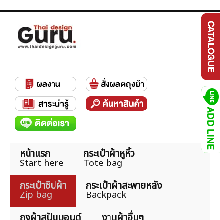
หน้าแรก
กระเป๋าผ้าหูหิ้ว
Start here
Tote bag
กระเป๋าซิปผ้า
กระเป๋าผ้าสะพายหลัง
Zip bag
Backpack
ถุงผ้าสปันบอนด์
งานผ้าอื่นๆ