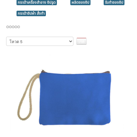
กระเป๋าเครื่องสำอาง ซิปรูด
ผลิตซองซิป
รับทำซองซิป
กระเป๋าซิปผ้า สั่งทำ
กรุณา
ให้
คะแนน