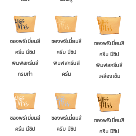
ซองพรีเมี่ยมสี
ซองพรีเมี่ยมสี
ซองพรีเมี่ยมสี
ครีม มีซิป
ครีม มีซิป
ครีม มีซิป
พิมพ์สกรีนสี
พิมพ์สกรีนสี
พิมพ์สกรีนสี
กรมท่า
ครีม
เหลืองเข้ม
ซองพรีเมี่ยมสี
ซองพรีเมี่ยมสี
ซองพรีเมี่ยมสี
ครีม มีซิป
ครีม มีซิป
ครีม มีซิป