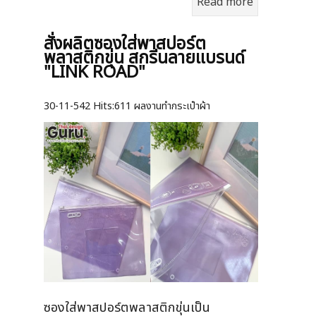
Read more
สั่งผลิตซองใส่พาสปอร์ต
พลาสติกขุ่น สกรีนลายแบรนด์
"LINK ROAD"
30-11-542
Hits:
611 ผลงานทำกระเป๋าผ้า
ซองใส่พาสปอร์ตพลาสติกขุ่นเป็น