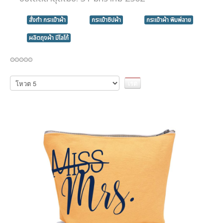
สั่งทำ กระเป๋าผ้า
กระเป๋าซิปผ้า
กระเป๋าผ้า พิมพ์ลาย
ผลิตถุงผ้า มีโลโก้
กรุณา
ให้
คะแนน