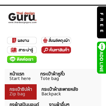
หน้าแรก
กระเป๋าผ้าหูหิ้ว
Start here
Tote bag
กระเป๋าซิปผ้า
กระเป๋าผ้าสะพายหลัง
Zip bag
Backpack
ถุงผ้าสปันบอนด์
งานผ้าอื่นๆ