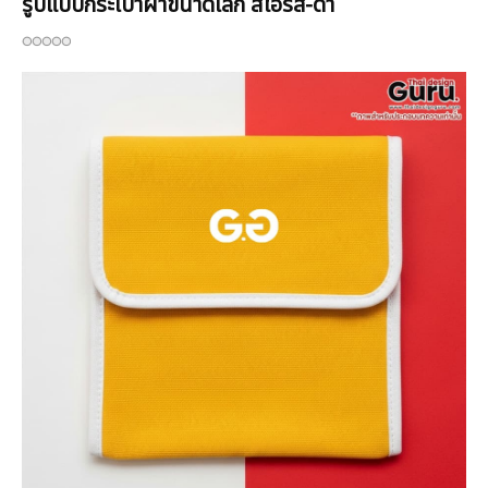
รูปแบบกระเป๋าผ้าขนาดเล็ก สีโอรส-ดำ