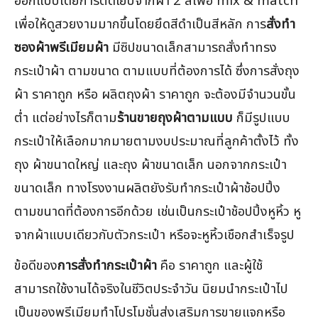
ออกแบบโดยการตัดเย็บจากผ้า 2 สีเพื่อ mix & match
เพื่อให้ดูสวยงามมากขึ้นโดยยึดสีดำเป็นสีหลัก การ
สั่งทำ
ซองผ้าพรีเมียมผ้า
มีซิปขนาดเล็กสามารถสั่งทำทรง
กระเป๋าผ้า ตามขนาด ตามแบบที่ต้องการได้ ซึ่งการสั่งถุง
ผ้า ราคาถูก หรือ ผลิตถุงผ้า ราคาถูก จะต้องมีจำนวนขั้น
ต่ำ แต่อย่างไรก็ตาม
ร้านขายถุงผ้าตามแบบ
ก็มีรูปแบบ
กระเป๋าให้เลือกมากมายตามงบประมาณที่ลูกค้าตั้งไว้ ทั้ง
ถุง ผ้าขนาดใหญ่ และถุง ผ้าขนาดเล็ก นอกจากกระเป๋า
ขนาดเล็ก ทางโรงงานผลิตยังรับทำกระเป๋าผ้าช้อปปิ้ง
ตามขนาดที่ต้องการอีกด้วย เช่นเป็นกระเป๋าช้อปปิ้งหูหิ้ว หู
จากผ้าแบบเดียวกับตัวกระเป๋า หรือจะหูหิ้วเชือกสำเร็จรูป
ข้อดีของ
การสั่งทำกระเป๋าผ้า
คือ ราคาถูก และผู้ใช้
สามารถใช้งานได้จริงในชีวิตประจำวัน นิยมนำกระเป๋าไป
เป็นของพรีเมียมทำโปรโมชั่นส่งเสริมการขายแจกหรือ